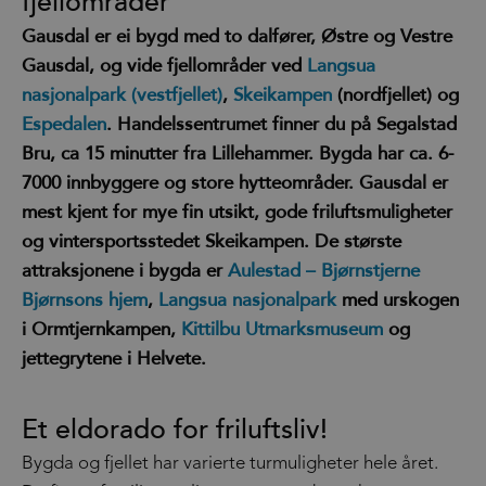
fjellområder
Gausdal er ei bygd med to dalfører, Østre og Vestre
Gausdal, og vide fjellområder ved
Langsua
nasjonalpark (vestfjellet)
,
Skeikampen
(nordfjellet) og
Espedalen
. Handelssentrumet finner du på Segalstad
Bru, ca 15 minutter fra Lillehammer. Bygda har ca. 6-
7000 innbyggere og store hytteområder. Gausdal er
mest kjent for mye fin utsikt, gode friluftsmuligheter
og vintersportsstedet Skeikampen. De største
attraksjonene i bygda er
Aulestad – Bjørnstjerne
Bjørnsons hjem
,
Langsua nasjonalpark
med urskogen
i Ormtjernkampen,
Kittilbu Utmarksmuseum
og
jettegrytene i Helvete.
Et eldorado for friluftsliv!
Bygda og fjellet har varierte turmuligheter hele året.