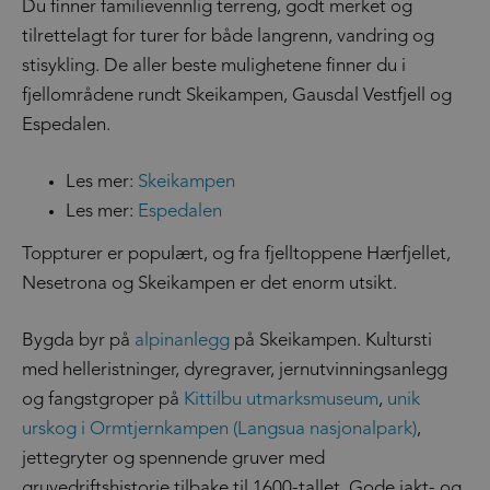
Du finner familievennlig terreng, godt merket og
tilrettelagt for turer for både langrenn, vandring og
stisykling. De aller beste mulighetene finner du i
fjellområdene rundt Skeikampen, Gausdal Vestfjell og
Espedalen.
Les mer:
Skeikampen
Les mer:
Espedalen
Toppturer er populært, og fra fjelltoppene Hærfjellet,
Nesetrona og Skeikampen er det enorm utsikt.
Bygda byr på
alpinanlegg
på Skeikampen. Kultursti
med helleristninger, dyregraver, jernutvinningsanlegg
og fangstgroper på
Kittilbu utmarksmuseum
,
unik
urskog i Ormtjernkampen (Langsua nasjonalpark)
,
jettegryter og spennende gruver med
gruvedriftshistorie tilbake til 1600-tallet. Gode jakt- og