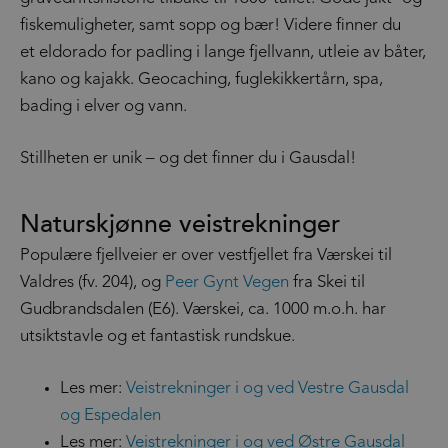
fiskemuligheter, samt sopp og bær! Videre finner du
et eldorado for padling i lange fjellvann, utleie av båter,
kano og kajakk. Geocaching, fuglekikkertårn, spa,
bading i elver og vann.
Stillheten er unik – og det finner du i Gausdal!
Naturskjønne veistrekninger
Populære fjellveier er over vestfjellet fra Værskei til
Valdres (fv. 204), og
Peer Gynt Vegen
fra Skei til
Gudbrandsdalen (E6). Værskei, ca. 1000 m.o.h. har
utsiktstavle og et fantastisk rundskue.
Les mer:
Veistrekninger i og ved Vestre Gausdal
og Espedalen
Les mer:
Veistrekninger i og ved Østre Gausdal