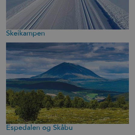
Skeikampen
Espedalen og Skåbu