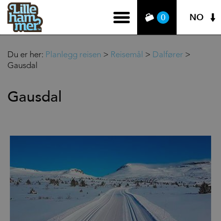
NO
0
Du er her:
Planlegg reisen
>
Reisemål
>
Dalfører
>
Gausdal
Gausdal