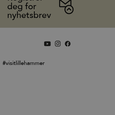
deg for
nyhetsbrev
#visitlillehammer