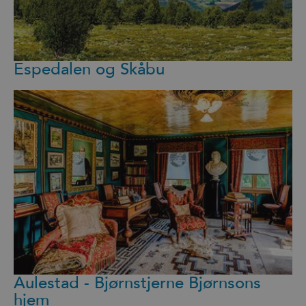
Espedalen og Skåbu
Aulestad - Bjørnstjerne Bjørnsons
hjem