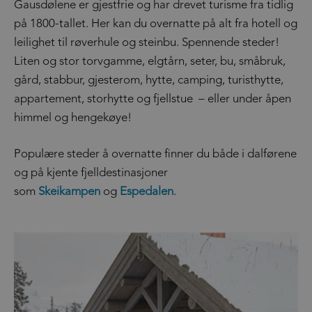
Gausdølene er gjestfrie og har drevet turisme fra tidlig
på 1800-tallet. Her kan du overnatte på alt fra hotell og
leilighet til røverhule og steinbu. Spennende steder!
Liten og stor torvgamme, elgtårn, seter, bu, småbruk,
gård, stabbur, gjesterom, hytte, camping, turisthytte,
appartement, storhytte og fjellstue – eller under åpen
himmel og hengekøye!
Populære steder å overnatte finner du både i dalførene
og på kjente fjelldestinasjoner
som
Skeikampen
og
Espedalen
.