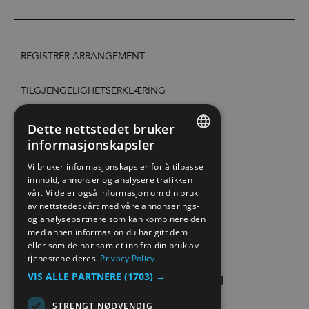
REGISTRER ARRANGEMENT
TILGJENGELIGHETSERKLÆRING
PERSONVERN & COOKIES
Dette nettstedet bruker
informasjonskapsler
ENGLISH
SITE MAP
Vi bruker informasjonskapsler for å tilpasse
innhold, annonser og analysere trafikken
NORWEGIAN
vår. Vi deler også informasjon om din bruk
EXTRANET
GERMAN
av nettstedet vårt med våre annonserings-
og analysepartnere som kan kombinere den
KONTAKT OSS
med annen informasjon du har gitt dem
eller som de har samlet inn fra din bruk av
tjenestene deres.
Privacy Policy
VIS ALLE PARTNERE
(1703) →
STRENGT NØDVENDIG