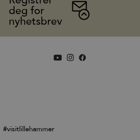
Registrer
deg for
nyhetsbrev
#visitlillehammer