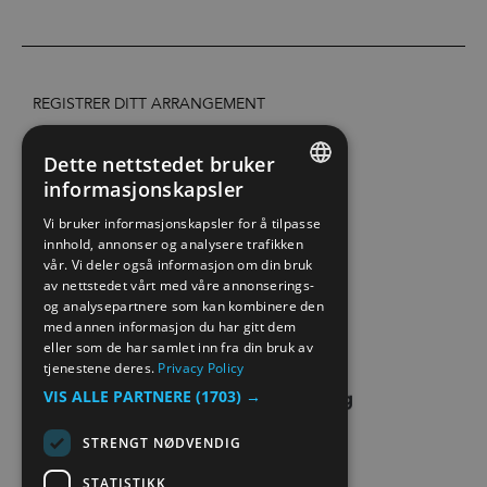
REGISTRER DITT ARRANGEMENT
TILGJENGELIGHETSERKLÆRING
Dette nettstedet bruker
informasjonskapsler
ENGLISH
PERSONVERN & COOKIES
Vi bruker informasjonskapsler for å tilpasse
innhold, annonser og analysere trafikken
NORWEGIAN
vår. Vi deler også informasjon om din bruk
SITE MAP
GERMAN
av nettstedet vårt med våre annonserings-
og analysepartnere som kan kombinere den
EXTRANET
med annen informasjon du har gitt dem
eller som de har samlet inn fra din bruk av
tjenestene deres.
Privacy Policy
VIS ALLE PARTNERE
(1703) →
STRENGT NØDVENDIG
STATISTIKK