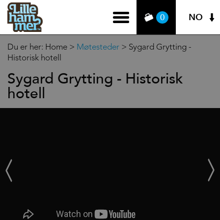
NO
0
Du er her:
Home
>
Møtesteder
>
Sygard Grytting -
Historisk hotell
Sygard Grytting - Historisk
hotell
‹
Next
Prev
›