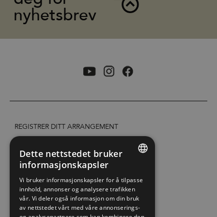
nyhetsbrev
REGISTRER DITT ARRANGEMENT
TILGJENGELIGHETSERKLÆRING
Dette nettstedet bruker
informasjonskapsler
ENGLISH
PERSONVERN & COOKIES
Vi bruker informasjonskapsler for å tilpasse
innhold, annonser og analysere trafikken
NORWEGIAN
vår. Vi deler også informasjon om din bruk
SITE MAP
GERMAN
av nettstedet vårt med våre annonserings-
og analysepartnere som kan kombinere den