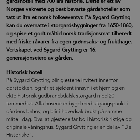
gårdshotell med 700 års historie. Dette er ett av
Norges vakreste og best bevarte gårdshoteller som
tatt ut ifra et norsk folkeeventyr. På Sygard Grytting
kan du overnatte i storgardsbygninger fra 1650-1860,
og spise et godt måltid norsk tradisjonsmat tilberedt
med friske råvarer fra egen grønnsaks- og frukthage.
Vertskapet ved Sygard Grytting er 16.
generasjonseiere av gården.
Historisk hotell
På Sygard Grytting blir gjestene invitert innenfor
dørstokken, og får et sjeldent innsyn i et hjem og en
ekte historisk gudbrandsdalsk storgard med 20
tømmerhus. Alla husene er bygd med utgangspunkt i
gårdens behov, og blir i hovedsak brukt på samme
måte i dag. Dvs. at gjestene får bo i historisk riktige og
originale våningshus. Sygard Grytting er en del av "De
Historiske".