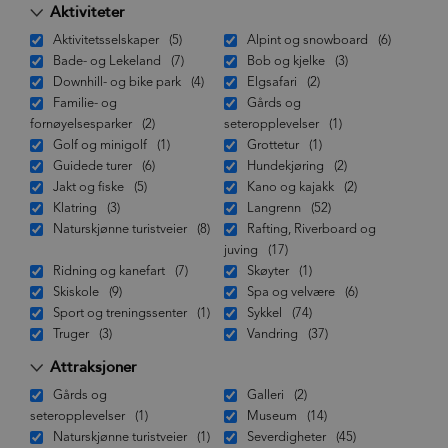
Aktiviteter
Aktivitetsselskaper
(5)
Alpint og snowboard
(6)
Bade- og Lekeland
(7)
Bob og kjelke
(3)
Downhill- og bike park
(4)
Elgsafari
(2)
Familie- og
Gårds og
fornøyelsesparker
(2)
seteropplevelser
(1)
Golf og minigolf
(1)
Grottetur
(1)
Guidede turer
(6)
Hundekjøring
(2)
Jakt og fiske
(5)
Kano og kajakk
(2)
Klatring
(3)
Langrenn
(52)
Naturskjønne turistveier
(8)
Rafting, Riverboard og
juving
(17)
Ridning og kanefart
(7)
Skøyter
(1)
Skiskole
(9)
Spa og velvære
(6)
Sport og treningssenter
(1)
Sykkel
(74)
Truger
(3)
Vandring
(37)
Attraksjoner
Gårds og
Galleri
(2)
seteropplevelser
(1)
Museum
(14)
Naturskjønne turistveier
(1)
Severdigheter
(45)