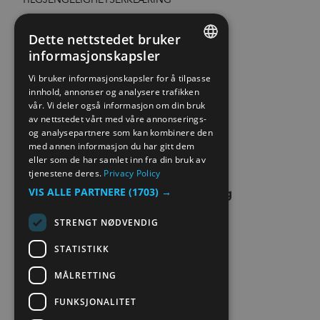
PERSONVERN & COOKIES
Dette nettstedet bruker
informasjonskapsler
ENGLISH
SITE MAP
Vi bruker informasjonskapsler for å tilpasse
innhold, annonser og analysere trafikken
NORWEGIAN
vår. Vi deler også informasjon om din bruk
EXTRANET
GERMAN
av nettstedet vårt med våre annonserings-
og analysepartnere som kan kombinere den
KONTAKT OSS
med annen informasjon du har gitt dem
eller som de har samlet inn fra din bruk av
tjenestene deres.
Privacy Policy
VIS ALLE PARTNERE
(1703) →
STRENGT NØDVENDIG
STATISTIKK
MÅLRETTING
FUNKSJONALITET