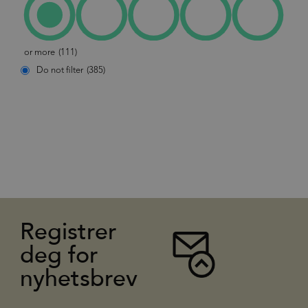
or more
(111)
Do not filter
(385)
Registrer
deg for
nyhetsbrev