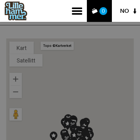
NO
0
Topo ©Kartverket
Kart
Satellitt