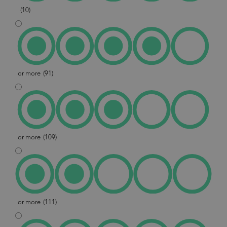
(10)
or more
(91)
or more
(109)
or more
(111)