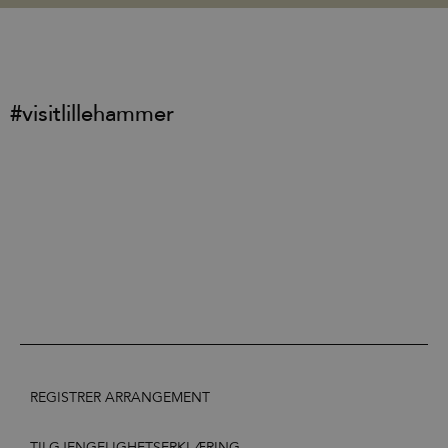
#visitlillehammer
REGISTRER ARRANGEMENT
TILGJENGELIGHETSERKLÆRING