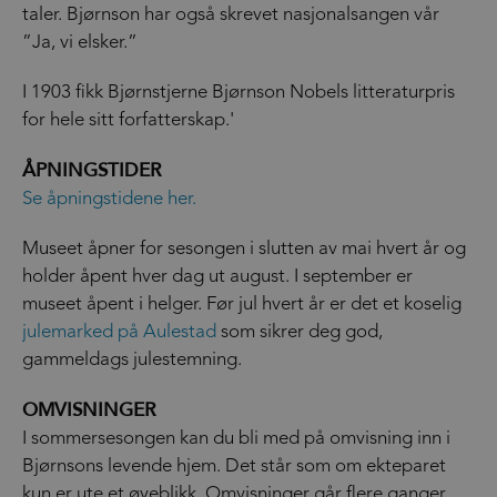
taler. Bjørnson har også skrevet nasjonalsangen vår
”Ja, vi elsker.”
I 1903 fikk Bjørnstjerne Bjørnson Nobels litteraturpris
for hele sitt forfatterskap.'
ÅPNINGSTIDER
Se åpningstidene her.
Museet åpner for sesongen i slutten av mai hvert år og
holder åpent hver dag ut august. I september er
museet åpent i helger. Før jul hvert år er det et koselig
julemarked på Aulestad
som sikrer deg god,
gammeldags julestemning.
OMVISNINGER
I sommersesongen kan du bli med på omvisning inn i
Bjørnsons levende hjem. Det står som om ekteparet
kun er ute et øyeblikk. Omvisninger går flere ganger