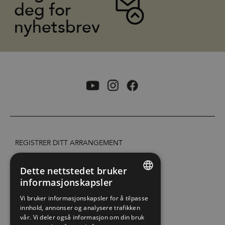
deg for
nyhetsbrev
REGISTRER DITT ARRANGEMENT
TILGJENGELIGHETSERKLÆRING
Dette nettstedet bruker
informasjonskapsler
ENGLISH
PERSONVERN & COOKIES
Vi bruker informasjonskapsler for å tilpasse
innhold, annonser og analysere trafikken
NORWEGIAN
vår. Vi deler også informasjon om din bruk
SITE MAP