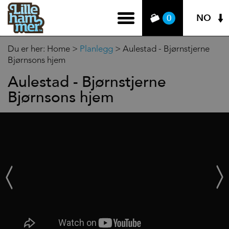
NO
0
Du er her:
Home
>
Planlegg
>
Aulestad - Bjørnstjerne
Bjørnsons hjem
Aulestad - Bjørnstjerne
Bjørnsons hjem
‹
Next
Prev
›