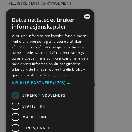
REGISTRER DITT ARRANGEMENT
TILGJENGELIGHETSERKLÆRING
Dette nettstedet bruker
informasjonskapsler
ENGLISH
PERSONVERN & COOKIES
Vi bruker informasjonskapsler for å tilpasse
innhold, annonser og analysere trafikken
NORWEGIAN
vår. Vi deler også informasjon om din bruk
SITE MAP
GERMAN
av nettstedet vårt med våre annonserings-
og analysepartnere som kan kombinere den
EXTRANET
med annen informasjon du har gitt dem
eller som de har samlet inn fra din bruk av
tjenestene deres.
Privacy Policy
VIS ALLE PARTNERE
(1703) →
STRENGT NØDVENDIG
STATISTIKK
MÅLRETTING
FUNKSJONALITET