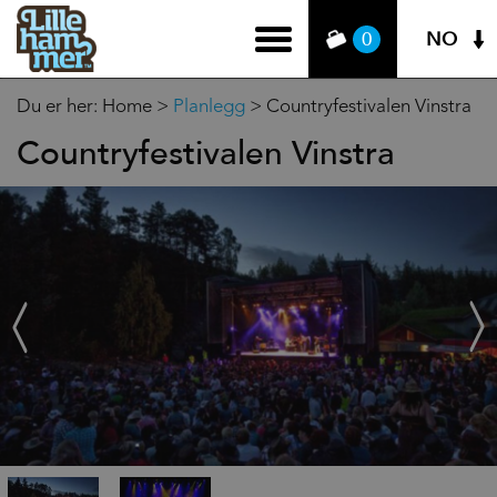
NO
0
Du er her:
Home
>
Planlegg
>
Countryfestivalen Vinstra
Countryfestivalen Vinstra
‹
Next
Prev
›