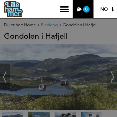
NO
0
Du er her:
Home
>
Planlegg
>
Gondolen i Hafjell
Gondolen i Hafjell
‹
Next
Prev
›