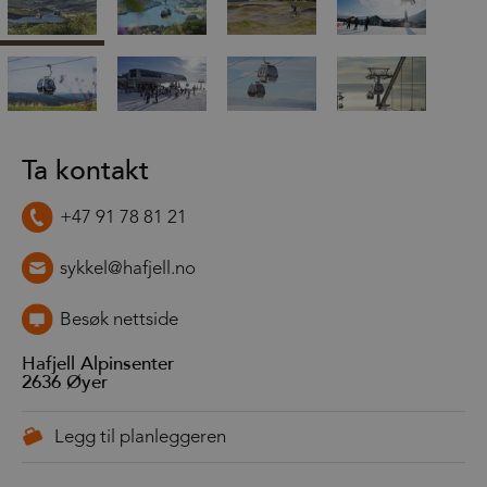
Ta kontakt
+47 91 78 81 21
sykkel@hafjell.no
Besøk nettside
Hafjell Alpinsenter
2636
Øyer