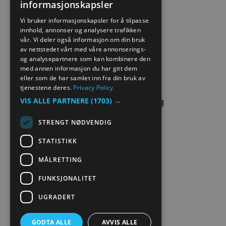
informasjonskapsler
ENGLISH
PERSONVERN & COOKIES
Vi bruker informasjonskapsler for å tilpasse
innhold, annonser og analysere trafikken
NORWEGIAN
vår. Vi deler også informasjon om din bruk
SITE MAP
GERMAN
av nettstedet vårt med våre annonserings-
og analysepartnere som kan kombinere den
EXTRANET
med annen informasjon du har gitt dem
eller som de har samlet inn fra din bruk av
tjenestene deres.
Privacy Policy
VIS ALLE PARTNERE
(1703) →
STRENGT NØDVENDIG
STATISTIKK
MÅLRETTING
FUNKSJONALITET
UGRADERT
GODTA ALLE
AVVIS ALLE