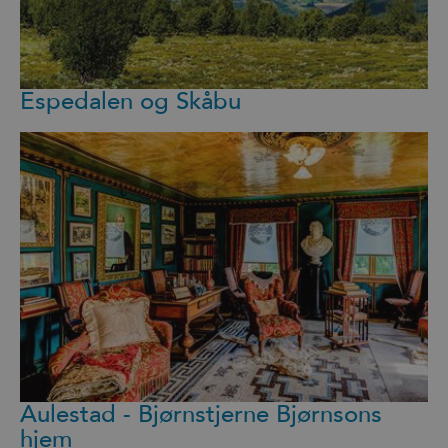
Espedalen og Skåbu
Aulestad - Bjørnstjerne Bjørnsons
hjem