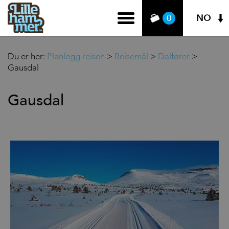
NO
0
Du er her:
Planlegg reisen
>
Reisemål
>
Dalfører
>
Gausdal
Gausdal