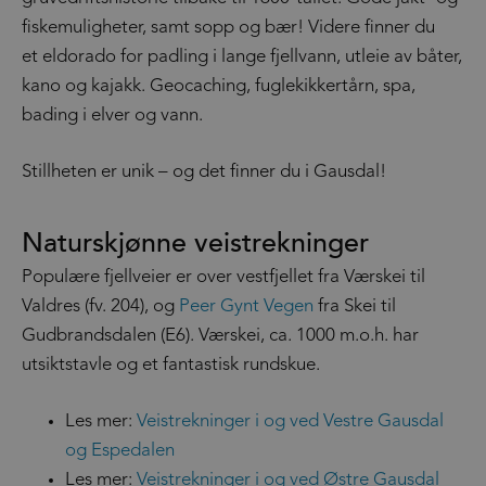
fiskemuligheter, samt sopp og bær! Videre finner du
et eldorado for padling i lange fjellvann, utleie av båter,
kano og kajakk. Geocaching, fuglekikkertårn, spa,
bading i elver og vann.
Stillheten er unik – og det finner du i Gausdal!
Naturskjønne veistrekninger
Populære fjellveier er over vestfjellet fra Værskei til
Valdres (fv. 204), og
Peer Gynt Vegen
fra Skei til
Gudbrandsdalen (E6). Værskei, ca. 1000 m.o.h. har
utsiktstavle og et fantastisk rundskue.
Les mer:
Veistrekninger i og ved Vestre Gausdal
og Espedalen
Les mer:
Veistrekninger i og ved Østre Gausdal