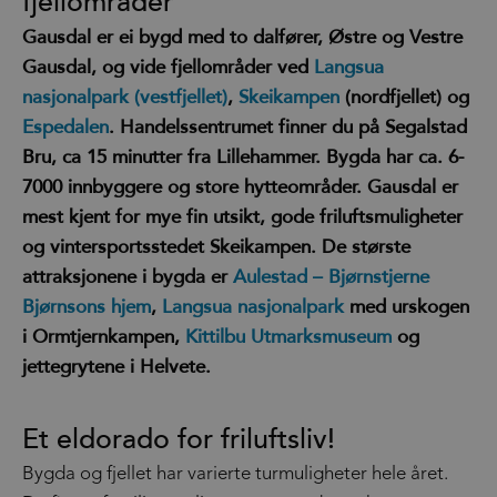
fjellområder
Gausdal er ei bygd med to dalfører, Østre og Vestre
Gausdal, og vide fjellområder ved
Langsua
nasjonalpark (vestfjellet)
,
Skeikampen
(nordfjellet) og
Espedalen
. Handelssentrumet finner du på Segalstad
Bru, ca 15 minutter fra Lillehammer. Bygda har ca. 6-
7000 innbyggere og store hytteområder. Gausdal er
mest kjent for mye fin utsikt, gode friluftsmuligheter
og vintersportsstedet Skeikampen. De største
attraksjonene i bygda er
Aulestad – Bjørnstjerne
Bjørnsons hjem
,
Langsua nasjonalpark
med urskogen
i Ormtjernkampen,
Kittilbu Utmarksmuseum
og
jettegrytene i Helvete.
Et eldorado for friluftsliv!
Bygda og fjellet har varierte turmuligheter hele året.