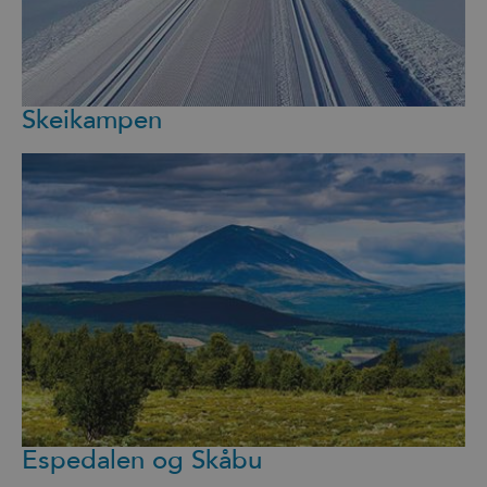
Skeikampen
Espedalen og Skåbu