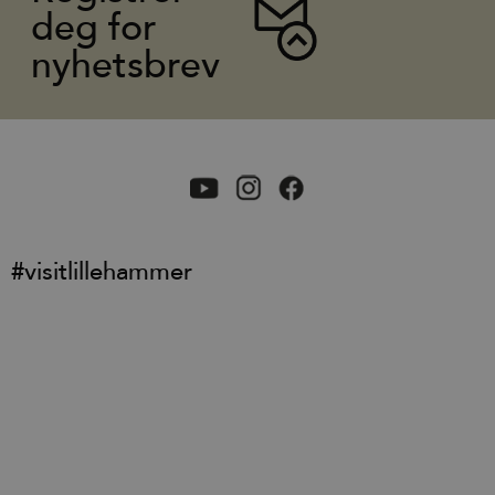
deg for
nyhetsbrev
#visitlillehammer