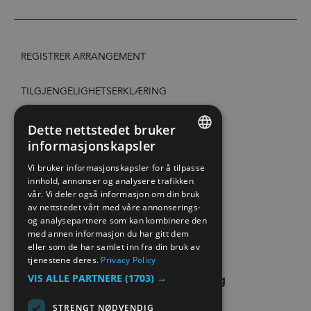
REGISTRER ARRANGEMENT
TILGJENGELIGHETSERKLÆRING
PERSONVERN & COOKIES
Dette nettstedet bruker
informasjonskapsler
ENGLISH
SITE MAP
Vi bruker informasjonskapsler for å tilpasse
innhold, annonser og analysere trafikken
NORWEGIAN
vår. Vi deler også informasjon om din bruk
EXTRANET
GERMAN
av nettstedet vårt med våre annonserings-
og analysepartnere som kan kombinere den
KONTAKT OSS
med annen informasjon du har gitt dem
eller som de har samlet inn fra din bruk av
tjenestene deres.
Privacy Policy
VIS ALLE PARTNERE
(1703) →
STRENGT NØDVENDIG