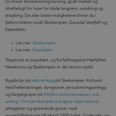
Du finner familievennlig terreng, godt merket og
tilrettelagt for turer for både langrenn, vandring og
stisykling. De aller beste mulighetene finner du i
fjellområdene rundt Skeikampen, Gausdal Vestfjell og
Espedalen.
Les mer:
Skeikampen
Les mer:
Espedalen
Toppturer er populært, og fra fjelltoppene Hærfjellet,
Nesetrona og Skeikampen er det enorm utsikt.
Bygda byr på
alpinanlegg
på Skeikampen. Kultursti
med helleristninger, dyregraver, jernutvinningsanlegg
og fangstgroper på
Kittilbu utmarksmuseum
,
unik
urskog i Ormtjernkampen (Langsua nasjonalpark)
,
jettegryter og spennende gruver med
gruvedriftshistorie tilbake til 1600-tallet. Gode jakt- og