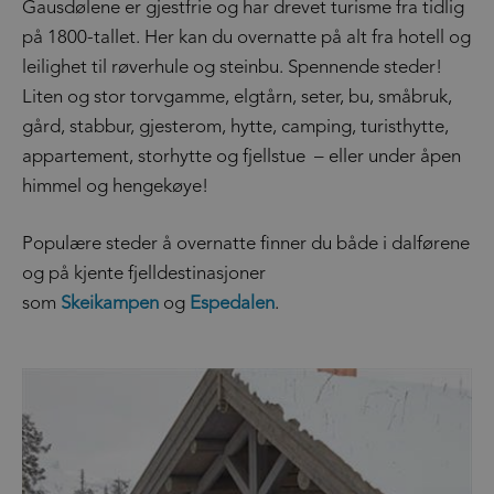
Gausdølene er gjestfrie og har drevet turisme fra tidlig
på 1800-tallet. Her kan du overnatte på alt fra hotell og
leilighet til røverhule og steinbu. Spennende steder!
Liten og stor torvgamme, elgtårn, seter, bu, småbruk,
gård, stabbur, gjesterom, hytte, camping, turisthytte,
appartement, storhytte og fjellstue – eller under åpen
himmel og hengekøye!
Populære steder å overnatte finner du både i dalførene
og på kjente fjelldestinasjoner
som
Skeikampen
og
Espedalen
.