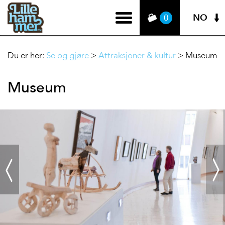
NO
0
Du er her:
Se og gjøre
>
Attraksjoner & kultur
>
Museum
Museum