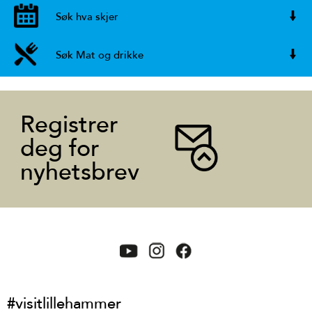
Søk hva skjer
Søk Mat og drikke
Registrer
deg for
nyhetsbrev
#visitlillehammer