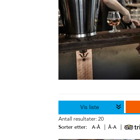
Vis liste
Antall resultater:
20
Sorter etter:
A-Å
Å-A