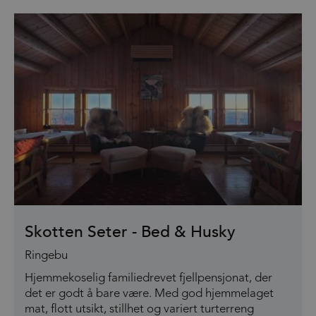
Skotten Seter - Bed & Husky
Ringebu
Hjemmekoselig familiedrevet fjellpensjonat, der
det er godt å bare være. Med god hjemmelaget
mat, flott utsikt, stillhet og variert turterreng