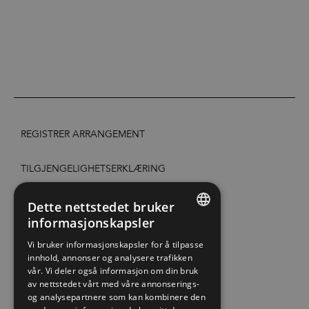
REGISTRER ARRANGEMENT
TILGJENGELIGHETSERKLÆRING
PERSONVERN & COOKIES
Dette nettstedet bruker
informasjonskapsler
ENGLISH
SITE MAP
Vi bruker informasjonskapsler for å tilpasse
innhold, annonser og analysere trafikken
NORWEGIAN
vår. Vi deler også informasjon om din bruk
EXTRANET
GERMAN
av nettstedet vårt med våre annonserings-
og analysepartnere som kan kombinere den
KONTAKT OSS