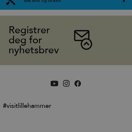
Søk Mat og drikke
Registrer
deg for
nyhetsbrev
#visitlillehammer