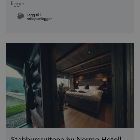
ligger…
Stabburssuitene by Nermo Hotell