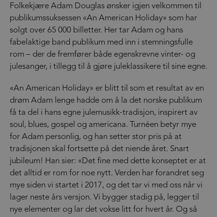
Folkekjære Adam Douglas ønsker igjen velkommen til
publikumssuksessen «An American Holiday» som har
solgt over 65 000 billetter. Her tar Adam og hans
fabelaktige band publikum med inn i stemningsfulle
rom – der de fremfører både egenskrevne vinter- og
julesanger, i tillegg til å gjøre juleklassikere til sine egne.
«An American Holiday» er blitt til som et resultat av en
drøm Adam lenge hadde om å la det norske publikum
få ta del i hans egne julemusikk-tradisjon, inspirert av
soul, blues, gospel og americana. Turnéen betyr mye
for Adam personlig, og han setter stor pris på at
tradisjonen skal fortsette på det niende året. Snart
jubileum! Han sier: «Det fine med dette konseptet er at
det alltid er rom for noe nytt. Verden har forandret seg
mye siden vi startet i 2017, og det tar vi med oss når vi
lager neste års versjon. Vi bygger stadig på, legger til
nye elementer og lar det vokse litt for hvert år. Og så