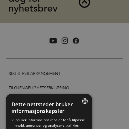
nyhetsbrev
REGISTRER ARRANGEMENT
TILGJENGELIGHETSERKLÆRING
PERSONVERN & COOKIES
Dette nettstedet bruker
informasjonskapsler
ENGLISH
SITE MAP
Vi bruker informasjonskapsler for å tilpasse
innhold, annonser og analysere trafikken
NORWEGIAN