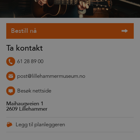
Ta kontakt
61 28 89 00
post@lillehammermuseum.no
Besøk nettside
Maihaugveien 1
2609
Lillehammer