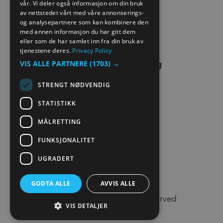
vår. Vi deler også informasjon om din bruk
EXTRANET
GERMAN
av nettstedet vårt med våre annonserings-
og analysepartnere som kan kombinere den
KONTAKT OSS
med annen informasjon du har gitt dem
eller som de har samlet inn fra din bruk av
tjenestene deres.
Privacy Policy
VIS ALLE PARTNERE
(1703) →
STRENGT NØDVENDIG
STATISTIKK
MÅLRETTING
FUNKSJONALITET
UGRADERT
GODTA ALLE
AVVIS ALLE
© Visit Lillehammer 2026. All Rights Reserved
VIS DETALJER