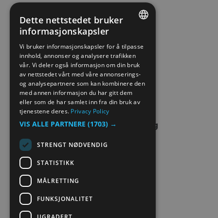
PERSONVERN & COOKIES
Dette nettstedet bruker
informasjonskapsler
ENGLISH
SITE MAP
Vi bruker informasjonskapsler for å tilpasse
innhold, annonser og analysere trafikken
NORWEGIAN
vår. Vi deler også informasjon om din bruk
EXTRANET
GERMAN
av nettstedet vårt med våre annonserings-
og analysepartnere som kan kombinere den
KONTAKT OSS
med annen informasjon du har gitt dem
eller som de har samlet inn fra din bruk av
tjenestene deres.
Privacy Policy
VIS ALLE PARTNERE
(1703) →
STRENGT NØDVENDIG
STATISTIKK
MÅLRETTING
FUNKSJONALITET
UGRADERT