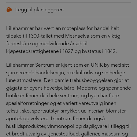
Lillehammer har vært en møteplass for handel helt
tilbake til 1300-tallet med Mesnaelva som en viktig
ferdeslsåre og medvirkende årsak til
kjøpestedsrettighetene i 1827 og bystatus i 1842.
Lillehammer Sentrum er kjent som en UNIK by med sitt
sjarmerende handelsmiljø, rike kulturliv og sin herlige
lune atmosfære. Den gamle trehusbebyggelsen gjør at
gågata er byens hovedpulsåre. Moderne og spennende
butikker finner du i hele sentrum, og byen har flere
spesialforretninger og et variert vareutvalg innen
tekstil, sko, sportsutstyr, smykker, ur, interiør, blomster,
apotek og velvære. I sentrum finner du også
husflidsprodukter, vinmonopol og dagligvare i tillegg til
et bredt utvalg av tjenestetilbud, gallerier, museum og