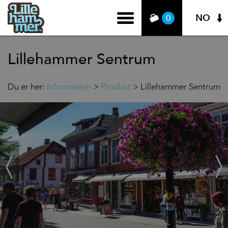
NO
0
Lillehammer Sentrum
Du er her:
Informasjon
>
Product
>
Lillehammer Sentrum
‹
Next
Prev
›