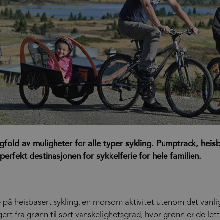
angfold av muligheter for alle typer sykling. Pumptrack, hei
n perfekt destinasjonen for sykkelferie for hele familien.
e på heisbasert sykling, en morsom aktivitet utenom det vanli
ert fra grønn til sort vanskelighetsgrad, hvor grønn er de let