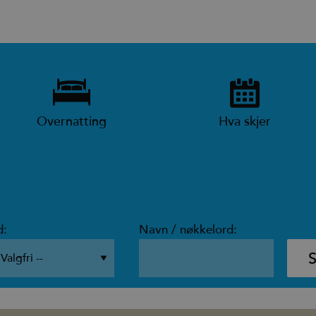
Overnatting
Hva skjer
d:
Navn / nøkkelord: