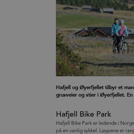
Hafjell og Øyerfjellet tilbyr et m
grusveier og stier i Øyerfjellet. E
Hafjell Bike Park
Hafjell Bike Park er ledende i Norg
på en vanlig sykkel. Løypene er rang