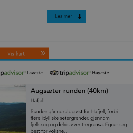
Les mer
Vis kart
Laveste
Høyeste
Augsæter runden (40km)
Hafjell
Runden går nord og øst for Hafjell, forbi
flere idylliske setergrender, gjennom
fjellskog og delvis øver tregrensa. Egner seg
best for voksne…