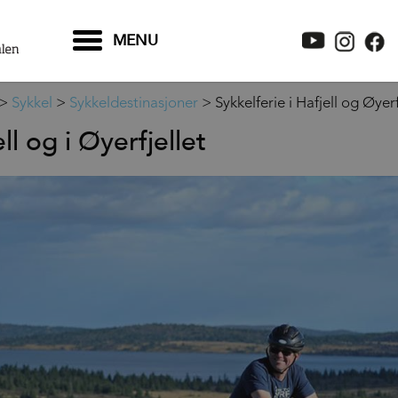
MENU
>
Sykkel
>
Sykkeldestinasjoner
>
Sykkelferie i Hafjell og Øyerf
ll og i Øyerfjellet