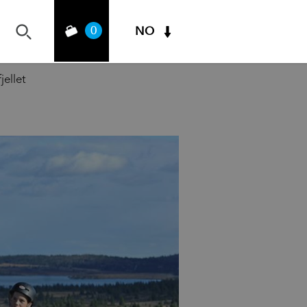
0
NO
jellet