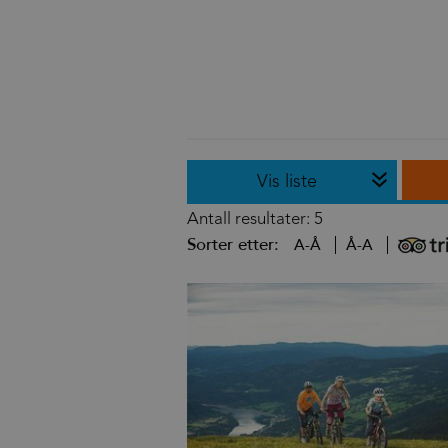
Vis liste
Antall resultater:
5
Sorter etter:
A-Å
Å-A