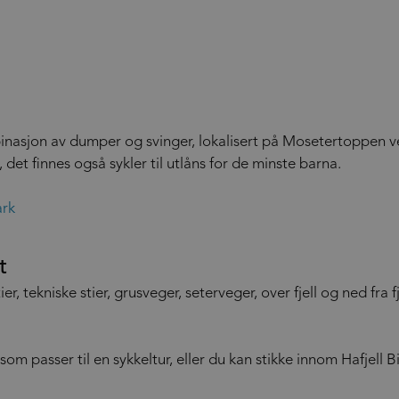
asjon av dumper og svinger, lokalisert på Mosetertoppen 
det finnes også sykler til utlåns for de minste barna.
ark
t
tier, tekniske stier, grusveger, seterveger, over fjell og ned fra
m passer til en sykkeltur, eller du kan stikke innom Hafjell Bi