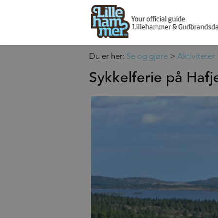
Du er her:
Se og gjøre
>
Aktiviteter
Sykkelferie på Hafje