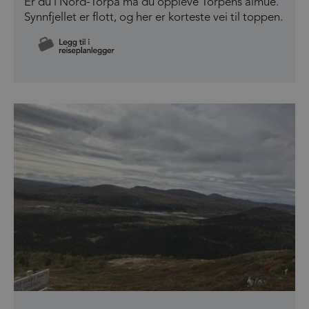
Er du i Nord-Torpa må du oppleve Torpens almue.
Synnfjellet er flott, og her er korteste vei til toppen.