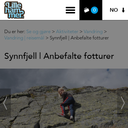
NO
0
Du er her:
Se og gjøre
>
Aktiviteter
>
Vandring
>
Vandring | reisemål
>
Synnfjell | Anbefalte fotturer
Synnfjell | Anbefalte fotturer