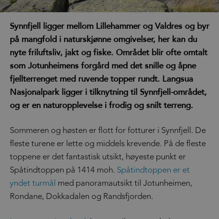
Synnfjell ligger mellom Lillehammer og Valdres og byr
på mangfold i naturskjønne omgivelser, her kan du
nyte friluftsliv, jakt og fiske. Området blir ofte omtalt
som Jotunheimens forgård med det snille og åpne
fjellterrenget med ruvende topper rundt. Langsua
Nasjonalpark ligger i tilknytning til Synnfjell-området,
og er en naturopplevelse i frodig og snilt terreng.
Sommeren og høsten er flott for fotturer i Synnfjell. De
fleste turene er lette og middels krevende. På de fleste
toppene er det fantastisk utsikt, høyeste punkt er
Spåtindtoppen på 1414 moh.
Spåtindtoppen er et
yndet turmål
med panoramautsikt til Jotunheimen,
Rondane, Dokkadalen og Randsfjorden.