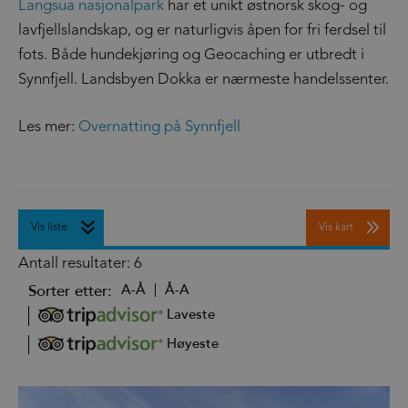
Langsua nasjonalpark
har et unikt østnorsk skog- og
lavfjellslandskap, og er naturligvis åpen for fri ferdsel til
fots. Både hundekjøring og Geocaching er utbredt i
Synnfjell. Landsbyen Dokka er nærmeste handelssenter.
Les mer:
Overnatting på Synnfjell
Vis liste
Vis kart
Antall resultater:
6
Sorter etter:
A-Å
Å-A
Laveste
Høyeste