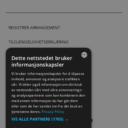
REGISTRER ARRANGEMENT
TILGJENGELIGHETSERKLÆRING
PERSONVERN & COOKIES
Dette nettstedet bruker
informasjonskapsler
ENGLISH
SITE MAP
Vi bruker informasjonskapsler for å tilpasse
innhold, annonser og analysere trafikken
NORWEGIAN
vår. Vi deler også informasjon om din bruk
EXTRANET
GERMAN
av nettstedet vårt med våre annonserings-
og analysepartnere som kan kombinere den
KONTAKT OSS
med annen informasjon du har gitt dem
eller som de har samlet inn fra din bruk av
tjenestene deres.
Privacy Policy
VIS ALLE PARTNERE
(1703) →