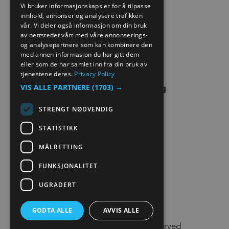
SITE MAP
Vi bruker informasjonskapsler for å tilpasse
innhold, annonser og analysere trafikken
NORWEGIAN
vår. Vi deler også informasjon om din bruk
EXTRANET
GERMAN
av nettstedet vårt med våre annonserings-
og analysepartnere som kan kombinere den
KONTAKT OSS
med annen informasjon du har gitt dem
eller som de har samlet inn fra din bruk av
tjenestene deres.
Privacy Policy
VIS ALLE PARTNERE
(1703) →
STRENGT NØDVENDIG
STATISTIKK
MÅLRETTING
FUNKSJONALITET
UGRADERT
GODTA ALLE
AVVIS ALLE
© Visit Lillehammer 2026. All Rights Reserved