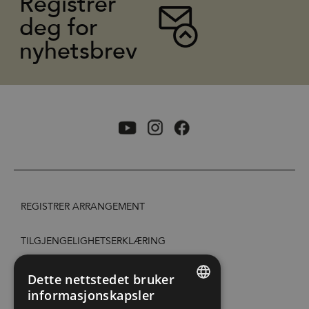
Registrer
deg for
nyhetsbrev
REGISTRER ARRANGEMENT
TILGJENGELIGHETSERKLÆRING
PERSONVERN & COOKIES
Dette nettstedet bruker
informasjonskapsler
ENGLISH