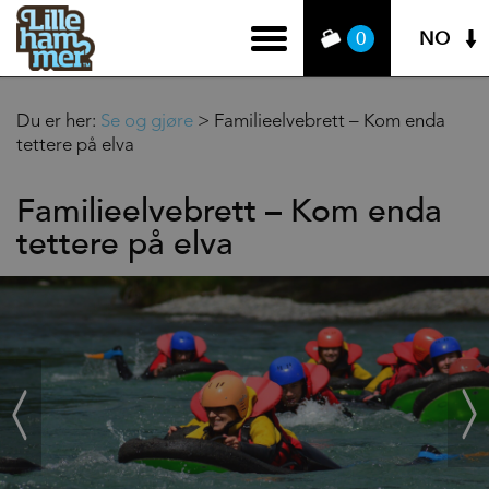
NO
0
Du er her:
Se og gjøre
>
Familieelvebrett – Kom enda
tettere på elva
Familieelvebrett – Kom enda
tettere på elva
‹
Next
Prev
›