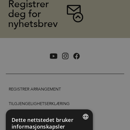
Registrer
deg for
nyhetsbrev
REGISTRER ARRANGEMENT
TILGJENGELIGHETSERKLÆRING
PERSONVERN & COOKIES
Dette nettstedet bruker
informasjonskapsler