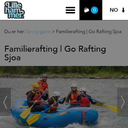
NO
0
Du er her:
Se og gjøre
>
Familierafting | Go Rafting Sjoa
Familierafting | Go Rafting
Sjoa
‹
Next
Prev
›