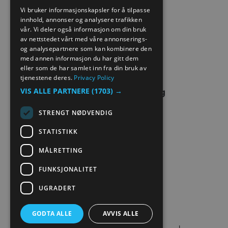
ENGLISH
SITE MAP
Vi bruker informasjonskapsler for å tilpasse
innhold, annonser og analysere trafikken
NORWEGIAN
vår. Vi deler også informasjon om din bruk
EXTRANET
GERMAN
av nettstedet vårt med våre annonserings-
og analysepartnere som kan kombinere den
KONTAKT OSS
med annen informasjon du har gitt dem
eller som de har samlet inn fra din bruk av
tjenestene deres.
Privacy Policy
VIS ALLE PARTNERE
(1703) →
STRENGT NØDVENDIG
STATISTIKK
MÅLRETTING
FUNKSJONALITET
UGRADERT
GODTA ALLE
AVVIS ALLE