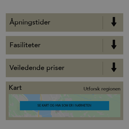
Åpningstider
Fasiliteter
Veiledende priser
Kart
Utforsk regionen
SE KART OG HVA SOM ER I NÆRHETEN