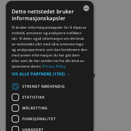
PERSONVERN & COOKIES
Dette nettstedet bruker
informasjonskapsler
ENGLISH
SITE MAP
Vi bruker informasjonskapsler for å tilpasse
innhold, annonser og analysere trafikken
NORWEGIAN
vår. Vi deler også informasjon om din bruk
EXTRANET
GERMAN
av nettstedet vårt med våre annonserings-
og analysepartnere som kan kombinere den
KONTAKT OSS
med annen informasjon du har gitt dem
eller som de har samlet inn fra din bruk av
tjenestene deres.
Privacy Policy
VIS ALLE PARTNERE
(1703) →
STRENGT NØDVENDIG
STATISTIKK
MÅLRETTING
FUNKSJONALITET
UGRADERT