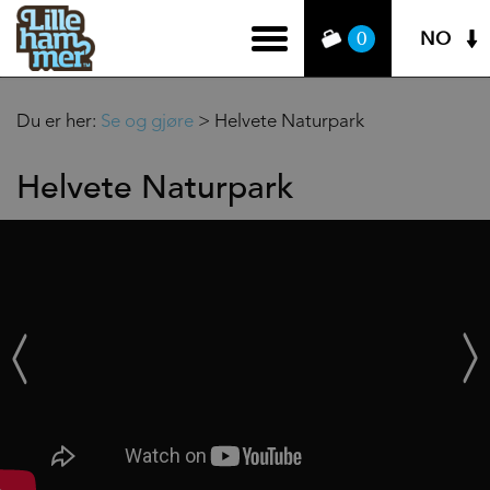
NO
0
Du er her:
Se og gjøre
>
Helvete Naturpark
Helvete Naturpark
‹
Next
Prev
›