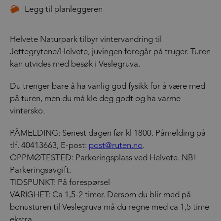
Helvete Naturpark tilbyr vintervandring til
Jettegrytene/Helvete, juvingen foregår på truger. Turen
kan utvides med besøk i Veslegruva.
Du trenger bare å ha vanlig god fysikk for å være med
på turen, men du må kle deg godt og ha varme
vintersko.
PÅMELDING: Senest dagen før kl 1800. Påmelding på
tlf. 40413663, E-post:
post@ruten.no
.
OPPMØTESTED: Parkeringsplass ved Helvete. NB!
Parkeringsavgift.
TIDSPUNKT: På forespørsel
VARIGHET: Ca 1,5-2 timer. Dersom du blir med på
bonusturen til Veslegruva må du regne med ca 1,5 time
ekstra.