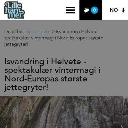
NO
0
Du er her:
Se og gjøre
>
Isvandring i Helvete -
spektakulær vintermagi i Nord-Europas største
jettegryter!
Isvandring i Helvete -
spektakulær vintermagi i
Nord-Europas største
jettegryter!
‹
Next
Prev
›