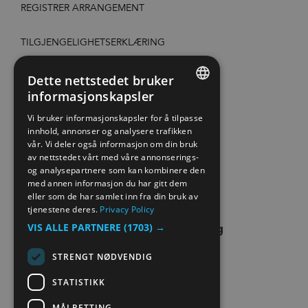
REGISTRER ARRANGEMENT
TILGJENGELIGHETSERKLÆRING
PERSONVERN & COOKIES
Dette nettstedet bruker
informasjonskapsler
ENGLISH
SITE MAP
Vi bruker informasjonskapsler for å tilpasse
innhold, annonser og analysere trafikken
NORWEGIAN
vår. Vi deler også informasjon om din bruk
EXTRANET
GERMAN
av nettstedet vårt med våre annonserings-
og analysepartnere som kan kombinere den
KONTAKT OSS
med annen informasjon du har gitt dem
eller som de har samlet inn fra din bruk av
tjenestene deres.
Privacy Policy
VIS ALLE PARTNERE
(1703) →
STRENGT NØDVENDIG
STATISTIKK
MÅLRETTING