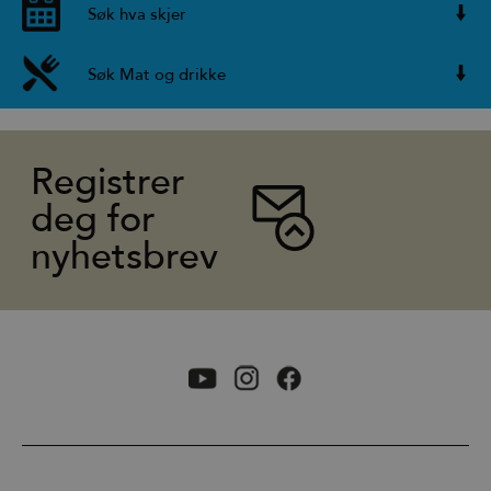
Søk hva skjer
Søk Mat og drikke
Registrer
deg for
nyhetsbrev