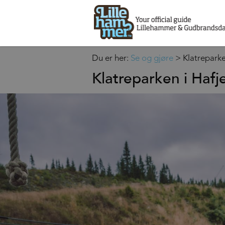
Du er her:
Se og gjøre
>
Klatreparke
Klatreparken i Hafje