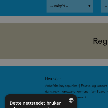
Reg
Hva skjer
Anbefalte høydepunkter
|
Festival og konsert
dans, revy
|
Idrettsarrangement
|
Familiearra
Utstillinger
|
Alle arrangement
|
Dette nettstedet bruker