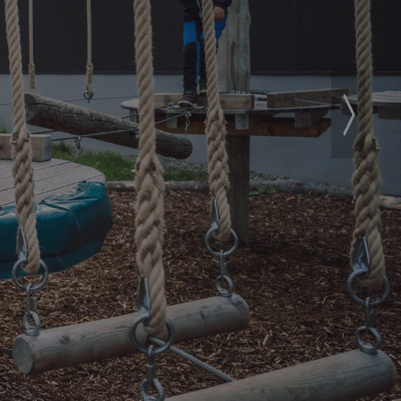
Next
›