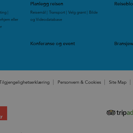
Planlegg reisen
Reisebl
tting
|
Reisemål
|
Transport
|
Velg grønt
|
Bilde
rhjem eller
og Videodatabase
|
er
|
Konferanse og event
Bransje
Tilgjengelighetserklæring
Personvern & Cookies
Site Map