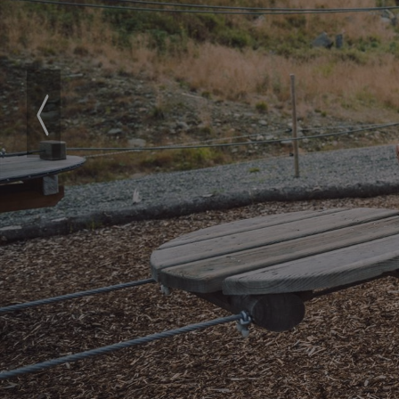
‹
Prev