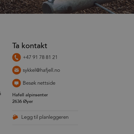
Ta kontakt
+47 91 78 81 21
sykkel@hafjell.no
Besøk nettside
å
Hafell alpinsenter
2636
Øyer