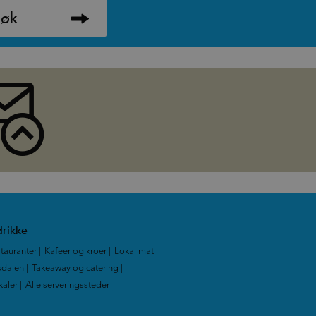
rikke
tauranter
|
Kafeer og kroer
|
Lokal mat i
dalen
|
Takeaway og catering
|
kaler
|
Alle serveringssteder
|