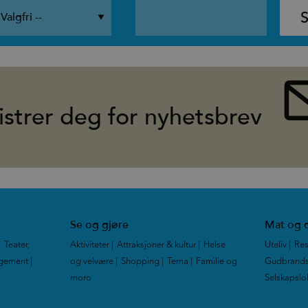
istrer deg for nyhetsbrev
Se og gjøre
Mat og d
|
Teater,
Aktiviteter
|
Attraksjoner & kultur
|
Helse
Uteliv
|
Res
ngement
|
og velvære
|
Shopping
|
Tema
|
Familie og
Gudbrands
moro
|
Selskapslo