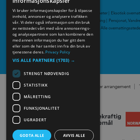
informasjonskapsler
Overnatting
ENGLISH
Vi bruker informasjonskapsler for å tilpasse
Hotell
|
Hytter og leiligheter
|
Eksotisk overna
innhold, annonser og analysere trafikken
NORWEGIAN
Familievennlig overnatting
|
Pensjonat, Vandre
vår. Vi deler også informasjon om din bruk
GERMAN
av nettstedet vårt med våre annonserings-
Gårdsferie
|
Camping
|
Alle overnattingssted
og analysepartnere som kan kombinere den
med annen informasjon du har gitt dem
Media
eller som de har samlet inn fra din bruk av
tjenestene deres.
Privacy Policy
VIS ALLE PARTNERE
(1703) →
STRENGT NØDVENDIG
STATISTIKK
Registrer arrangement
MÅLRETTING
FUNKSJONALITET
UGRADERT
GODTA ALLE
AVVIS ALLE