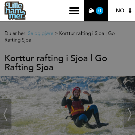
NO
0
Du er her:
Se og gjøre
>
Korttur rafting i Sjoa | Go
Rafting Sjoa
Korttur rafting i Sjoa | Go
Rafting Sjoa
‹
Next
Prev
›