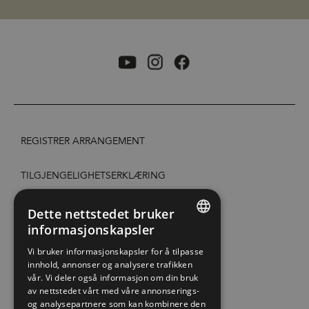
REGISTRER ARRANGEMENT
TILGJENGELIGHETSERKLÆRING
PERSONVERN & COOKIES
Dette nettstedet bruker
informasjonskapsler
ENGLISH
SITE MAP
Vi bruker informasjonskapsler for å tilpasse
innhold, annonser og analysere trafikken
NORWEGIAN
vår. Vi deler også informasjon om din bruk
EXTRANET
GERMAN
av nettstedet vårt med våre annonserings-
og analysepartnere som kan kombinere den