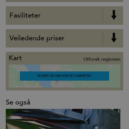
Fasiliteter
Veiledende priser
Kart
Utforsk regionen
SE KART OG HVA SOM ER I NÆRHETEN
Se også