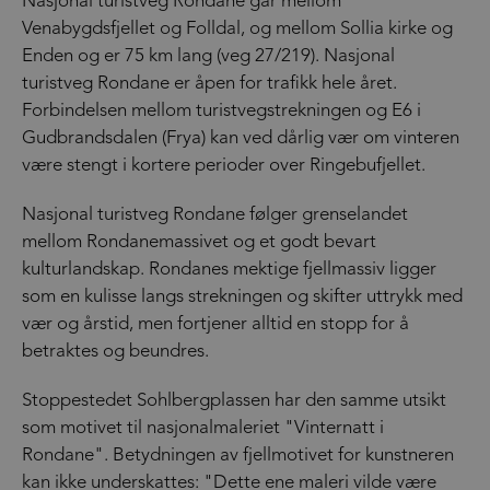
Nasjonal turistveg Rondane går mellom
Venabygdsfjellet og Folldal, og mellom Sollia kirke og
Enden og er 75 km lang (veg 27/219). Nasjonal
turistveg Rondane er åpen for trafikk hele året.
Forbindelsen mellom turistvegstrekningen og E6 i
Gudbrandsdalen (Frya) kan ved dårlig vær om vinteren
være stengt i kortere perioder over Ringebufjellet.
Nasjonal turistveg Rondane følger grenselandet
mellom Rondanemassivet og et godt bevart
kulturlandskap. Rondanes mektige fjellmassiv ligger
som en kulisse langs strekningen og skifter uttrykk med
vær og årstid, men fortjener alltid en stopp for å
betraktes og beundres.
Stoppestedet Sohlbergplassen har den samme utsikt
som motivet til nasjonalmaleriet "Vinternatt i
Rondane". Betydningen av fjellmotivet for kunstneren
kan ikke underskattes: "Dette ene maleri vilde være