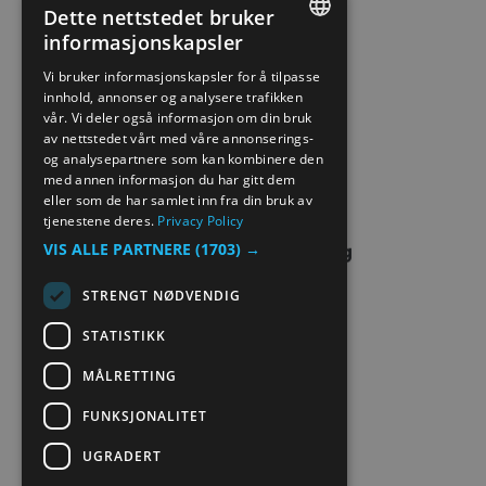
PERSONVERN & COOKIES
Dette nettstedet bruker
informasjonskapsler
ENGLISH
SITE MAP
Vi bruker informasjonskapsler for å tilpasse
innhold, annonser og analysere trafikken
NORWEGIAN
vår. Vi deler også informasjon om din bruk
EXTRANET
GERMAN
av nettstedet vårt med våre annonserings-
og analysepartnere som kan kombinere den
KONTAKT OSS
med annen informasjon du har gitt dem
eller som de har samlet inn fra din bruk av
tjenestene deres.
Privacy Policy
VIS ALLE PARTNERE
(1703) →
STRENGT NØDVENDIG
STATISTIKK
MÅLRETTING
FUNKSJONALITET
UGRADERT