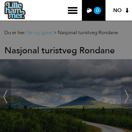
NO
0
Du er her:
Se og gjøre
>
Nasjonal turistveg Rondane
Nasjonal turistveg Rondane
‹
Next
Prev
›