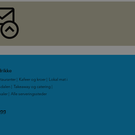
rikke
tauranter
|
Kafeer og kroer
|
Lokal mat i
dalen
|
Takeaway og catering
|
kaler
|
Alle serveringssteder
|
ogg