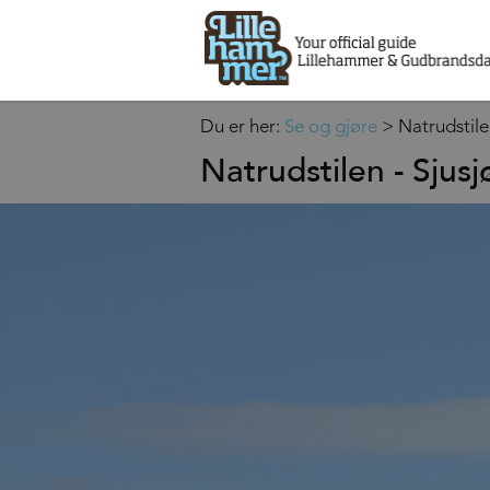
Du er her:
Se og gjøre
>
Natrudstile
Natrudstilen - Sjus