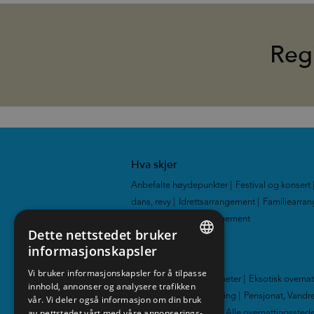
Reg
Hva skjer
Anbefalte høydepunkter
|
Festival og konsert
dans, revy
|
Idrettsarrangement
|
Familiearra
Utstillinger
|
Alle arrangement
|
Dette nettstedet bruker
informasjonskapsler
Overnatting
ENGLISH
Vi bruker informasjonskapsler for å tilpasse
Hotell
|
Hytter og leiligheter
|
Eksotisk overna
innhold, annonser og analysere trafikken
NORWEGIAN
Familievennlig overnatting
|
Pensjonat, Vandre
vår. Vi deler også informasjon om din bruk
GERMAN
av nettstedet vårt med våre annonserings-
Gårdsferie
|
Camping
|
Alle overnattingssted