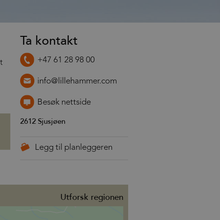
Ta kontakt
+47 61 28 98 00
t
info@lillehammer.com
Besøk nettside
2612
Sjusjøen
Utforsk regionen