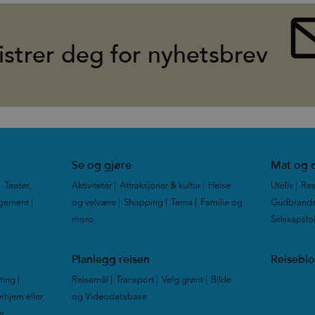
istrer deg for nyhetsbrev
Se og gjøre
Mat og d
|
Teater,
Aktiviteter
|
Attraksjoner & kultur
|
Helse
Uteliv
|
Res
ngement
|
og velvære
|
Shopping
|
Tema
|
Familie og
Gudbrands
moro
|
Selskapslo
Planlegg reisen
Reisebl
tting
|
Reisemål
|
Transport
|
Velg grønt
|
Bilde
rhjem eller
og Videodatabase
|
er
|