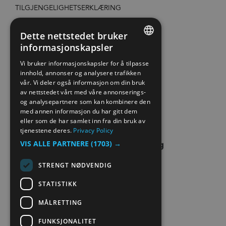
TILGJENGELIGHETSERKLÆRING
PERSONVERN & COOKIES
Dette nettstedet bruker
informasjonskapsler
ENGLISH
SITE MAP
Vi bruker informasjonskapsler for å tilpasse
innhold, annonser og analysere trafikken
NORWEGIAN
vår. Vi deler også informasjon om din bruk
EXTRANET
GERMAN
av nettstedet vårt med våre annonserings-
og analysepartnere som kan kombinere den
KONTAKT OSS
med annen informasjon du har gitt dem
eller som de har samlet inn fra din bruk av
tjenestene deres.
Privacy Policy
VIS ALLE PARTNERE
(1703) →
STRENGT NØDVENDIG
STATISTIKK
MÅLRETTING
FUNKSJONALITET