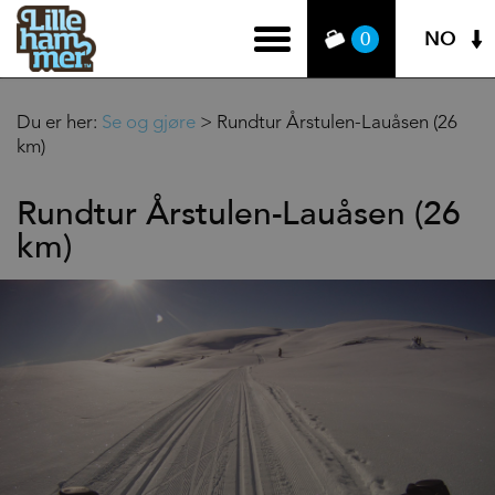
NO
0
Du er her:
Se og gjøre
>
Rundtur Årstulen-Lauåsen (26
km)
Rundtur Årstulen-Lauåsen (26
km)