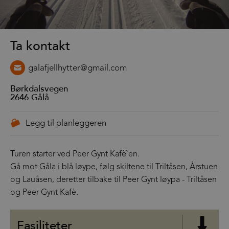
Ta kontakt
galafjellhytter@gmail.com
Børkdalsvegen
2646
Gålå
Turen starter ved Peer Gynt Kafè`en.
Gå mot Gåla i blå løype, følg skiltene til Triltåsen, Årstuen
og Lauåsen, deretter tilbake til Peer Gynt løypa - Triltåsen
og Peer Gynt Kafè.
Fasiliteter