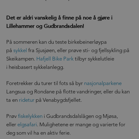
Det er aldri vanskelig å finne på noe å gjøre i
Lillehammer og Gudbrandsdalen!
På sommeren kan du teste birkebeinerløypa
på
sykkel
fra Sjusjøen, eller prøve sti- og fjellsykling på
Skeikampen.
Hafjell Bike Park
tilbyr sykkelutleie
i heisbasert sykkelanlegg.
Foretrekker du turer til fots så byr
nasjonalparkene
Langsua og Rondane på flotte vandringer, eller du kan
ta en
ridetur
på Venabygdsfjellet.
Prøv
fiskelykken
i Gudbrandsdalslågen og Mjøsa,
eller
elgsafari
. Mulighetene er mange og varierte for
deg som vil ha en aktiv ferie.