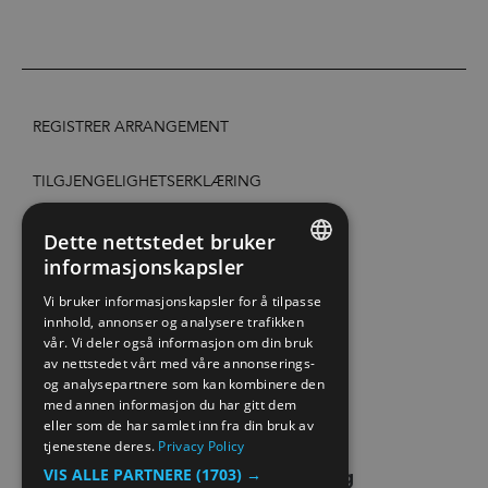
REGISTRER ARRANGEMENT
TILGJENGELIGHETSERKLÆRING
PERSONVERN & COOKIES
Dette nettstedet bruker
informasjonskapsler
ENGLISH
SITE MAP
Vi bruker informasjonskapsler for å tilpasse
innhold, annonser og analysere trafikken
NORWEGIAN
vår. Vi deler også informasjon om din bruk
EXTRANET
GERMAN
av nettstedet vårt med våre annonserings-
og analysepartnere som kan kombinere den
KONTAKT OSS
med annen informasjon du har gitt dem
eller som de har samlet inn fra din bruk av
tjenestene deres.
Privacy Policy
VIS ALLE PARTNERE
(1703) →