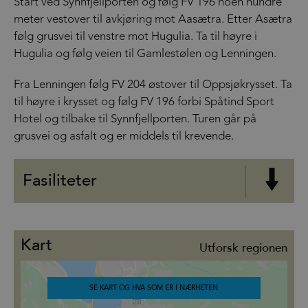
Start ved Synnfjellporten og følg FV 196 noen hundre
meter vestover til avkjøring mot Aasætra. Etter Asætra
følg grusvei til venstre mot Hugulia. Ta til høyre i
Hugulia og følg veien til Gamlestølen og Lenningen.
Fra Lenningen følg FV 204 østover til Oppsjøkrysset. Ta
til høyre i krysset og følg FV 196 forbi Spåtind Sport
Hotel og tilbake til Synnfjellporten. Turen går på
grusvei og asfalt og er middels til krevende.
Fasiliteter
Kart
Utforsk regionen
SE KART OG HVA SOM ER I NÆRHETEN