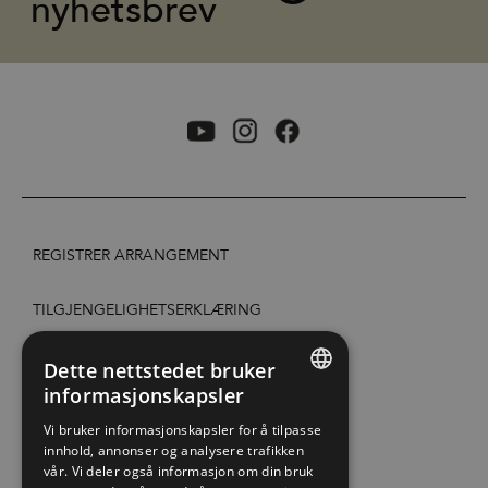
nyhetsbrev
REGISTRER ARRANGEMENT
TILGJENGELIGHETSERKLÆRING
PERSONVERN & COOKIES
Dette nettstedet bruker
informasjonskapsler
ENGLISH
SITE MAP
Vi bruker informasjonskapsler for å tilpasse
innhold, annonser og analysere trafikken
NORWEGIAN
vår. Vi deler også informasjon om din bruk
EXTRANET