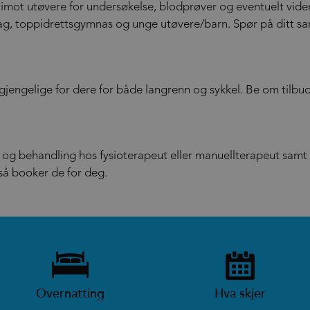
imot utøvere for undersøkelse, blodprøver og eventuelt vider
lag, toppidrettsgymnas og unge utøvere/barn. Spør på ditt sa
lgjengelige for dere for både langrenn og sykkel. Be om tilbud
og behandling hos fysioterapeut eller manuellterapeut samt 
så booker de for deg.
Overnatting
Hva skjer