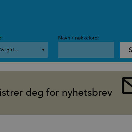
d:
Navn / nøkkelord:
istrer deg for nyhetsbrev