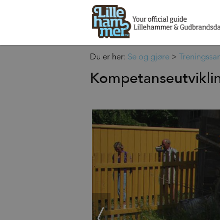
Du er her:
Se og gjøre
>
Treningssa
Kompetanseutviklin