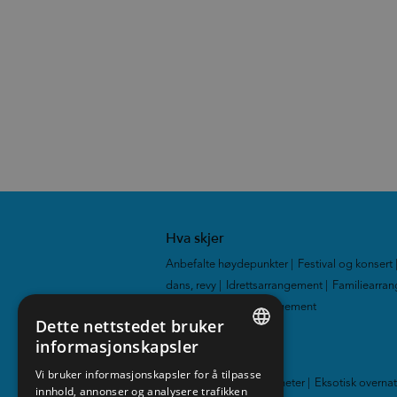
Hva skjer
Anbefalte høydepunkter
|
Festival og konsert
dans, revy
|
Idrettsarrangement
|
Familiearra
Utstillinger
|
Alle arrangement
|
Dette nettstedet bruker
informasjonskapsler
Overnatting
ENGLISH
Vi bruker informasjonskapsler for å tilpasse
Hotell
|
Hytter og leiligheter
|
Eksotisk overna
innhold, annonser og analysere trafikken
NORWEGIAN