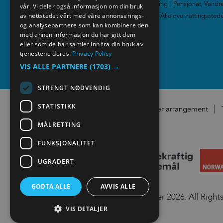
Familievennlig overnatting
|
Pensjonat, Vandre
vår. Vi deler også informasjon om din bruk
GERMAN
av nettstedet vårt med våre annonserings-
Gårdsferie
|
Camping
|
Alle overnattingssted
og analysepartnere som kan kombinere den
med annen informasjon du har gitt dem
Media
eller som de har samlet inn fra din bruk av
tjenestene deres.
Privacy Policy
VIS ALLE PARTNERE
(1703) →
STRENGT NØDVENDIG
STATISTIKK
Registrer arrangement
MÅLRETTING
FUNKSJONALITET
UGRADERT
GODTA ALLE
AVVIS ALLE
© Visit Lillehammer 2026. All Right
VIS DETALJER