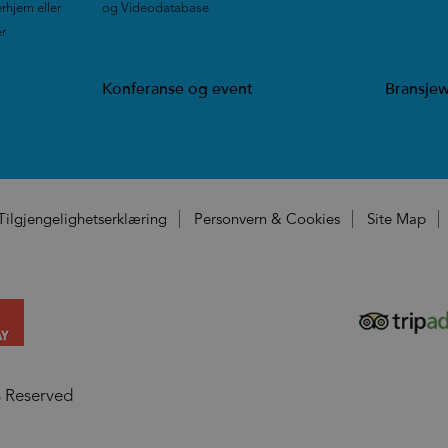
rhjem eller
og Videodatabase
|
er
|
Konferanse og event
Bransje
Tilgjengelighetserklæring
Personvern & Cookies
Site Map
s Reserved