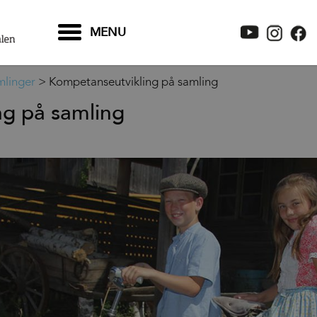
MENU
mlinger
>
Kompetanseutvikling på samling
g på samling