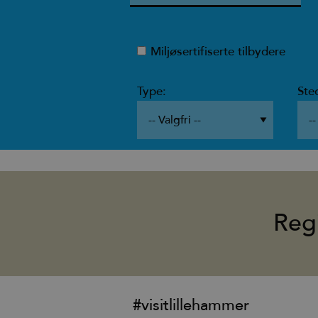
Miljøsertifiserte tilbydere
Type:
Ste
Reg
#visitlillehammer