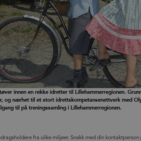
utøver innen en rekke idretter til Lillehammerregionen. Grunne
, og nærhet til et stort idrettskompetansenettverk med Ol
ilgang til på treningssamling i Lillehammerregionen.
redragsholdere fra ulike miljøer. Snakk med din kontaktperson