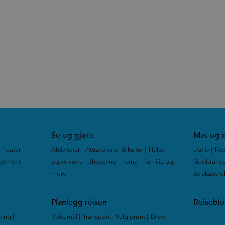
Se og gjøre
Mat og d
|
Teater,
Aktiviteter
|
Attraksjoner & kultur
|
Helse
Uteliv
|
Res
ngement
|
og velvære
|
Shopping
|
Tema
|
Familie og
Gudbrands
moro
|
Selskapslo
Planlegg reisen
Reisebl
tting
|
Reisemål
|
Transport
|
Velg grønt
|
Bilde