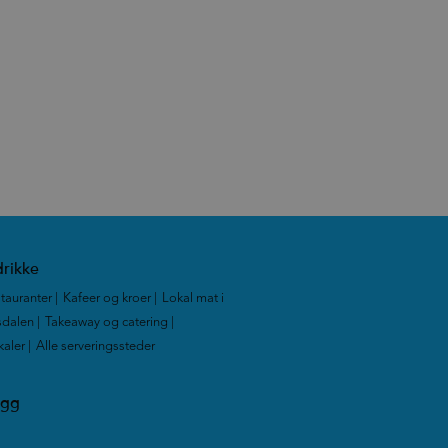
rikke
tauranter
|
Kafeer og kroer
|
Lokal mat i
dalen
|
Takeaway og catering
|
kaler
|
Alle serveringssteder
|
ogg