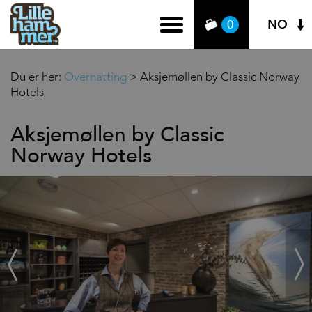
NO
0
Du er her:
Overnatting
>
Aksjemøllen by Classic Norway
Hotels
Aksjemøllen by Classic
Norway Hotels
‹
Next
Prev
›