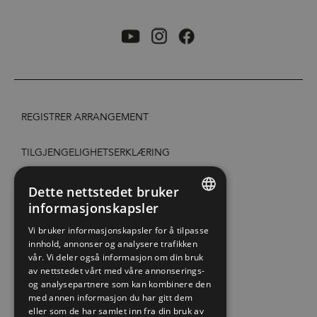
REGISTRER ARRANGEMENT
TILGJENGELIGHETSERKLÆRING
PERSONVERN & COOKIES
Dette nettstedet bruker
informasjonskapsler
ENGLISH
SITE MAP
Vi bruker informasjonskapsler for å tilpasse
innhold, annonser og analysere trafikken
NORWEGIAN
vår. Vi deler også informasjon om din bruk
EXTRANET
GERMAN
av nettstedet vårt med våre annonserings-
og analysepartnere som kan kombinere den
KONTAKT OSS
med annen informasjon du har gitt dem
eller som de har samlet inn fra din bruk av