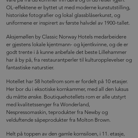
vare på fra du kommer inn døra og til du reiser igjen.
OL-effektene er byttet ut med moderne kunstutstilling,
historiske fotografier og lokal glassblåserkunst, og
uniformene er inspirert av første halvdel av 1900-tallet.
Aksjemøllen by Classic Norway Hotels medarbeidere
er gjestens lokale kjentmann- og kjentkvinne, og de er
godt trente i å kunne anbefale det beste Lillehammer
har å by på, fra restaurantperler til kulturopplevelser og
fantastiske naturstier.
Hotellet har 58 hotellrom som er fordelt på 10 etasjer.
Her bor du i eksotiske kornkammer, med all den luksus
du måtte ønske. Boutiquehotellets rom er alle utstyrt
med kvalitetssenger fra Wonderland,
Nespressomaskin, teprodukter fra Newby og
velduftende såpeprodukter fra Molton Brown.
Helt på toppen av den gamle kornsiloen, i 11. etasje,