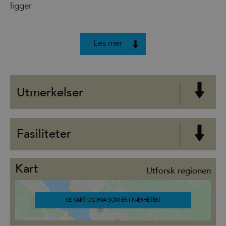
ligger
Les mer
Utmerkelser
Fasiliteter
Kart
Utforsk regionen
SE KART OG HVA SOM ER I NÆRHETEN