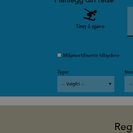
Planlegg din reise
Ting å gjøre
Miljøsertifiserte tilbydere
Type:
Ste
Reg