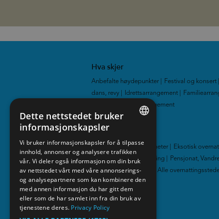
Hva skjer
Anbefalte høydepunkter
|
Festival og konsert
dans, revy
|
Idrettsarrangement
|
Familiearra
Utstillinger
|
Alle arrangement
|
Dette nettstedet bruker
informasjonskapsler
Overnatting
ENGLISH
Vi bruker informasjonskapsler for å tilpasse
Hotell
|
Hytter og leiligheter
|
Eksotisk overna
innhold, annonser og analysere trafikken
NORWEGIAN
Familievennlig overnatting
|
Pensjonat, Vandre
vår. Vi deler også informasjon om din bruk
GERMAN
av nettstedet vårt med våre annonserings-
Gårdsferie
|
Camping
|
Alle overnattingssted
og analysepartnere som kan kombinere den
med annen informasjon du har gitt dem
Media
eller som de har samlet inn fra din bruk av
tjenestene deres.
Privacy Policy