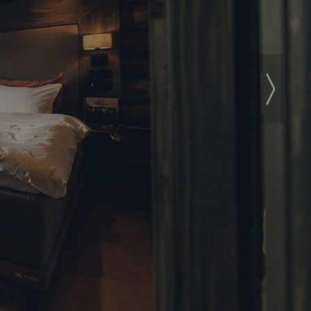
Next
›