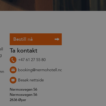
Ta kontakt
ll
g
+47 61 27 55 80
booking@nermohotell.no
enn
Besøk nettside
Nermosvegen 56
Nermosvegen 56
2636
Øyer