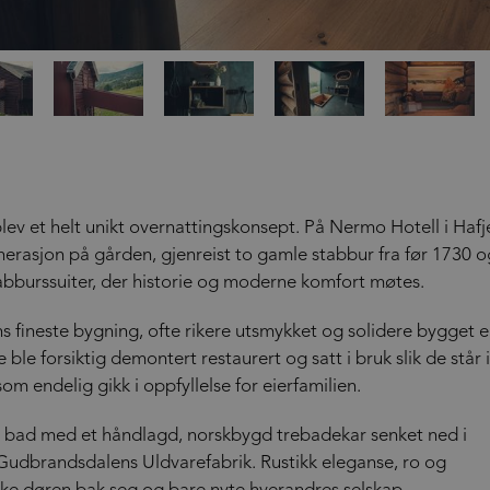
ev et helt unikt overnattingskonsept. På Nermo Hotell i Hafje
enerasjon på gården, gjenreist to gamle stabbur fra før 1730 o
Stabburssuiter, der historie og moderne komfort møtes.
s fineste bygning, ofte rikere utsmykket og solidere bygget 
ble forsiktig demontert restaurert og satt i bruk slik de står i
m endelig gikk i oppfyllelse for eierfamilien.
nde bad med et håndlagd, norskbygd trebadekar senket ned i
e Gudbrandsdalens Uldvarefabrik. Rustikk eleganse, ro og