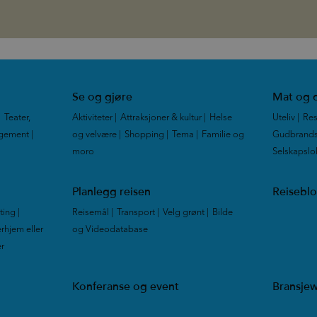
Se og gjøre
Mat og d
|
Teater,
Aktiviteter
|
Attraksjoner & kultur
|
Helse
Uteliv
|
Res
ngement
|
og velvære
|
Shopping
|
Tema
|
Familie og
Gudbrands
moro
|
Selskapslo
Planlegg reisen
Reisebl
tting
|
Reisemål
|
Transport
|
Velg grønt
|
Bilde
rhjem eller
og Videodatabase
|
er
|
Konferanse og event
Bransje