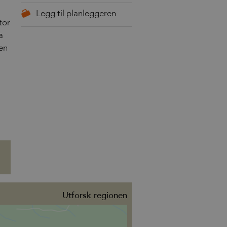
tor
a
en
Utforsk regionen