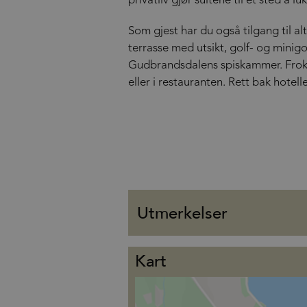
privatliv gjør suitene til et sted å
Som gjest har du også tilgang til 
terrasse med utsikt, golf- og mini
Gudbrandsdalens spiskammer. Frokos
eller i restauranten. Rett bak hotell
Utmerkelser
Kart