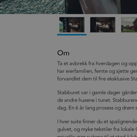
Om
Ta et avbrekk fra hverdagen og oppl
har eierfamilien, femte og sjette g
forvandlet dem til fire eksklusive 
Stabburet var i gamle dager gården
de andre husene i tunet. Stabburene 
dag. En 6 år lang prosess og drøm so
I hver suite finner du et spaligne
gulvet, og myke tekstiler fra lokal