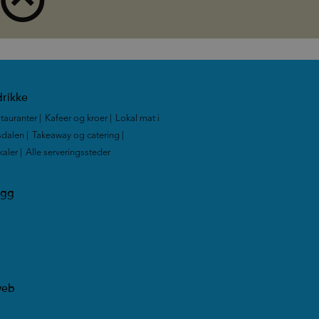
rikke
tauranter
|
Kafeer og kroer
|
Lokal mat i
dalen
|
Takeaway og catering
|
kaler
|
Alle serveringssteder
|
ogg
web