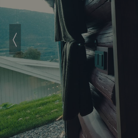
‹
Prev