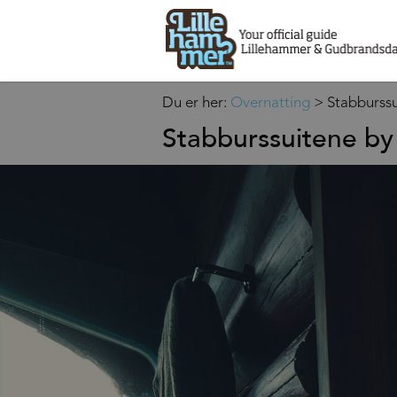
Du er her:
Overnatting
>
Stabburss
Stabburssuitene by