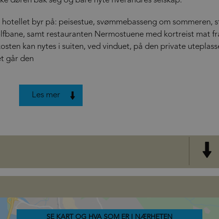
 lukke døren bak seg og bare nyte hverandres selskap.
alt hotellet byr på: peisestue, svømmebasseng om sommeren, s
golfbane, samt restauranten Nermostuene med kortreist mat fr
ten kan nytes i suiten, ved vinduet, på den private uteplass
et går den
Les mer
SE KART OG HVA SOM ER I NÆRHETEN