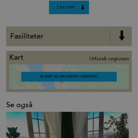
Les mer
Fasiliteter
Kart
Utforsk regionen
SE KART OG HVA SOM ER I NÆRHETEN
Se også