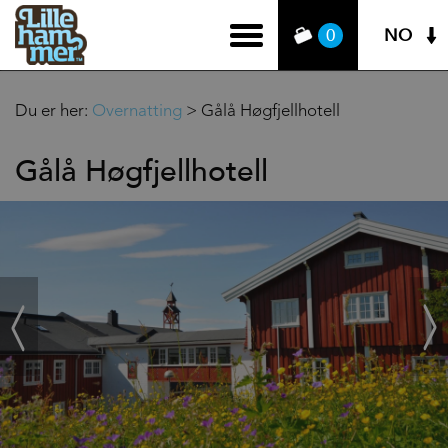
NO
0
Du er her:
Overnatting
>
Gålå Høgfjellhotell
Gålå Høgfjellhotell
‹
Next
Prev
›