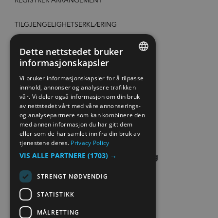
REGISTRER ARRANGEMENT
TILGJENGELIGHETSERKLÆRING
PERSONVERN & COOKIES
Dette nettstedet bruker
informasjonskapsler
ENGLISH
SITE MAP
Vi bruker informasjonskapsler for å tilpasse
innhold, annonser og analysere trafikken
NORWEGIAN
vår. Vi deler også informasjon om din bruk
EXTRANET
GERMAN
av nettstedet vårt med våre annonserings-
og analysepartnere som kan kombinere den
KONTAKT OSS
med annen informasjon du har gitt dem
eller som de har samlet inn fra din bruk av
tjenestene deres.
Privacy Policy
VIS ALLE PARTNERE
(1703) →
STRENGT NØDVENDIG
STATISTIKK
MÅLRETTING