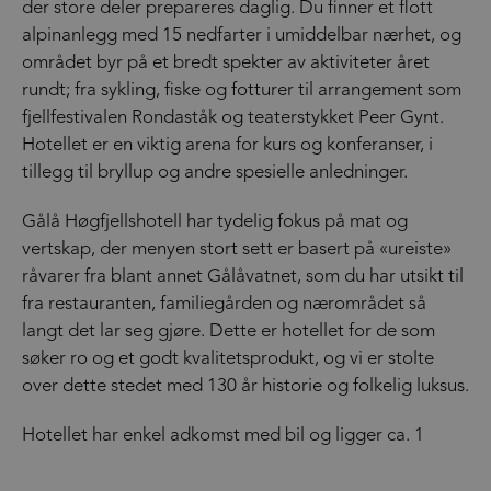
der store deler prepareres daglig. Du finner et flott
alpinanlegg med 15 nedfarter i umiddelbar nærhet, og
området byr på et bredt spekter av aktiviteter året
rundt; fra sykling, fiske og fotturer til arrangement som
fjellfestivalen Rondaståk og teaterstykket Peer Gynt.
Hotellet er en viktig arena for kurs og konferanser, i
tillegg til bryllup og andre spesielle anledninger.
Gålå Høgfjellshotell har tydelig fokus på mat og
vertskap, der menyen stort sett er basert på «ureiste»
råvarer fra blant annet Gålåvatnet, som du har utsikt til
fra restauranten, familiegården og nærområdet så
langt det lar seg gjøre. Dette er hotellet for de som
søker ro og et godt kvalitetsprodukt, og vi er stolte
over dette stedet med 130 år historie og folkelig luksus.
Hotellet har enkel adkomst med bil og ligger ca. 1