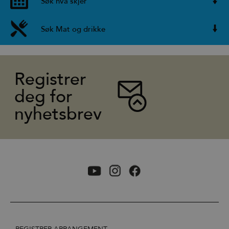
Søk hva skjer
Søk Mat og drikke
Registrer
deg for
nyhetsbrev