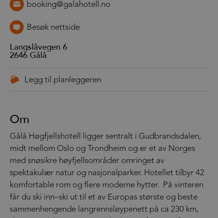
booking@galahotell.no
Besøk nettside
Langslåvegen 6
2646
Gålå
Om
Gålå Høgfjellshotell ligger sentralt i Gudbrandsdalen,
midt mellom Oslo og Trondheim og er et av Norges
med snøsikre høyfjellsområder omringet av
spektakulær natur og nasjonalparker. Hotellet tilbyr 42
komfortable rom og flere moderne hytter. På vinteren
får du ski inn–ski ut til et av Europas største og beste
sammenhengende langrennsløypenett på ca 230 km,