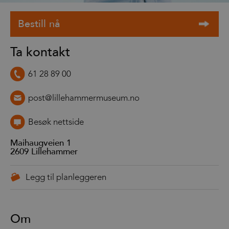
Ta kontakt
61 28 89 00
post@lillehammermuseum.no
Besøk nettside
Maihaugveien 1
2609
Lillehammer
Om