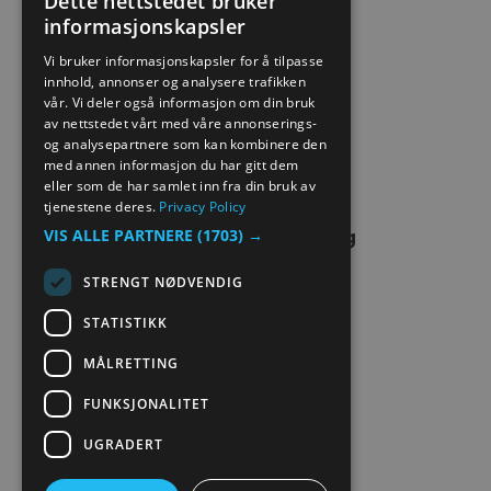
Dette nettstedet bruker
informasjonskapsler
ENGLISH
SITE MAP
Vi bruker informasjonskapsler for å tilpasse
innhold, annonser og analysere trafikken
NORWEGIAN
vår. Vi deler også informasjon om din bruk
EXTRANET
GERMAN
av nettstedet vårt med våre annonserings-
og analysepartnere som kan kombinere den
KONTAKT OSS
med annen informasjon du har gitt dem
eller som de har samlet inn fra din bruk av
tjenestene deres.
Privacy Policy
VIS ALLE PARTNERE
(1703) →
STRENGT NØDVENDIG
STATISTIKK
MÅLRETTING
FUNKSJONALITET
UGRADERT