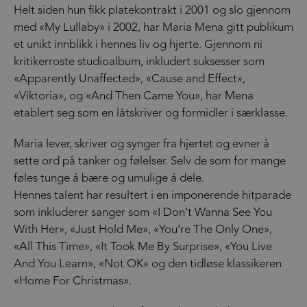
Helt siden hun fikk platekontrakt i 2001 og slo gjennom
med «My Lullaby» i 2002, har Maria Mena gitt publikum
et unikt innblikk i hennes liv og hjerte. Gjennom ni
kritikerroste studioalbum, inkludert suksesser som
«Apparently Unaffected», «Cause and Effect»,
«Viktoria», og «And Then Came You», har Mena
etablert seg som en låtskriver og formidler i særklasse.
Maria lever, skriver og synger fra hjertet og evner å
sette ord på tanker og følelser. Selv de som for mange
føles tunge å bære og umulige å dele.
Hennes talent har resultert i en imponerende hitparade
som inkluderer sanger som «I Don't Wanna See You
With Her», «Just Hold Me», «You’re The Only One»,
«All This Time», «It Took Me By Surprise», «You Live
And You Learn», «Not OK» og den tidløse klassikeren
«Home For Christmas».