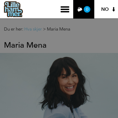
NO
0
Du er her:
Hva skjer
>
Maria Mena
Maria Mena