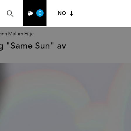
0
NO
inn Malum Fitje
og "Same Sun" av