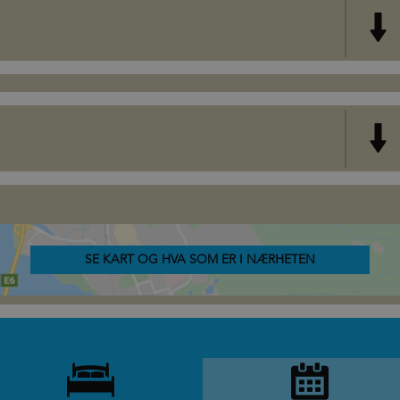
SE KART OG HVA SOM ER I NÆRHETEN