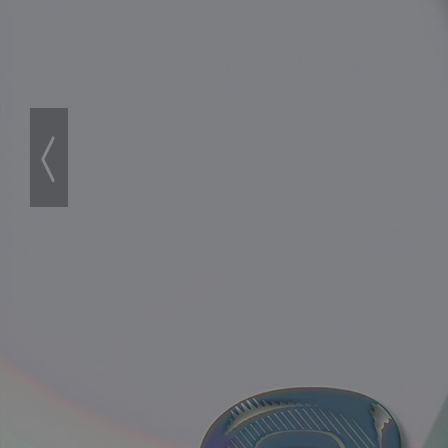
‹
Prev