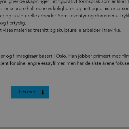
relignende skapninger i et figurativt formspråk som er like li
et er snarere helt egne virkeligheter og helt egne historier so
ater og skulpturelle arbeider. Som i eventyr og drømmer uttryk
og flertydig.
ises malerier, tresnitt og skulpturelle arbeider i trevirke.
er og filmregissør basert i Oslo. Han jobber primært med fil
jent for sine lengre essayfilmer, men har de siste årene fokuse
Les mer