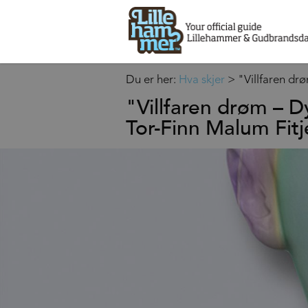
Du er her:
Hva skjer
>
"Villfaren d
"Villfaren drøm –
Tor-Finn Malum Fitj