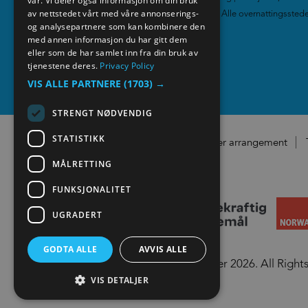
vår. Vi deler også informasjon om din bruk
GERMAN
av nettstedet vårt med våre annonserings-
Gårdsferie
|
Camping
|
Alle overnattingssted
og analysepartnere som kan kombinere den
med annen informasjon du har gitt dem
Media
eller som de har samlet inn fra din bruk av
tjenestene deres.
Privacy Policy
VIS ALLE PARTNERE
(1703) →
STRENGT NØDVENDIG
STATISTIKK
Registrer arrangement
MÅLRETTING
FUNKSJONALITET
UGRADERT
GODTA ALLE
AVVIS ALLE
© Visit Lillehammer 2026. All Right
VIS DETALJER