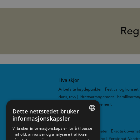
Reg
Hva skjer
Anbefalte høydepunkter
|
Festival og konsert
dans, revy
|
Idrettsarrangement
|
Familiearra
Utstillinger
|
Alle arrangement
|
Dette nettstedet bruker
informasjonskapsler
Overnatting
ENGLISH
Vi bruker informasjonskapsler for å tilpasse
Hotell
|
Hytter og leiligheter
|
Eksotisk overna
innhold, annonser og analysere trafikken
NORWEGIAN
Familievennlig overnatting
|
Pensjonat, Vandre