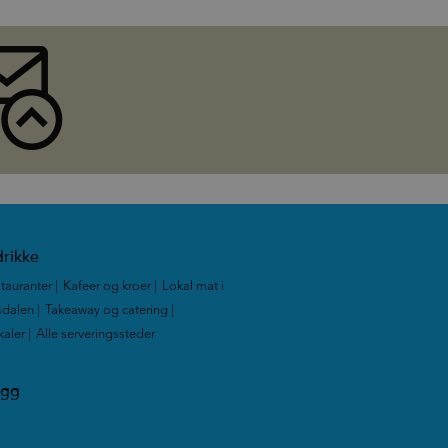
rikke
tauranter
|
Kafeer og kroer
|
Lokal mat i
dalen
|
Takeaway og catering
|
kaler
|
Alle serveringssteder
|
ogg