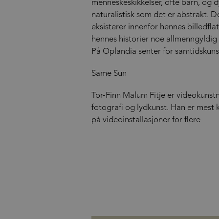
menneskeskikkelser, ofte barn, og dy
naturalistisk som det er abstrakt. D
eksisterer innenfor hennes billedfl
hennes historier noe allmenngyldig 
På Oplandia senter for samtidskunst v
Same Sun
Tor-Finn Malum Fitje er videokunstn
fotografi og lydkunst. Han er mest k
på videoinstallasjoner for flere