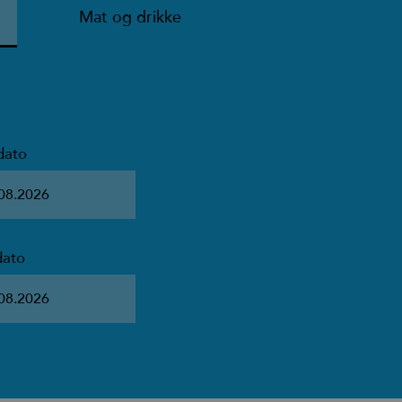
Mat og drikke
dato
dato