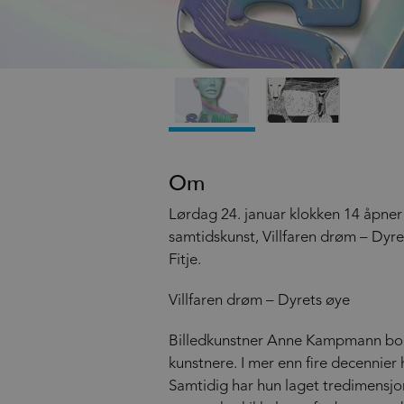
Om
Lørdag 24. januar klokken 14 åpner å
samtidskunst, Villfaren drøm – D
Fitje.
Villfaren drøm – Dyrets øye
Billedkunstner Anne Kampmann bor o
kunstnere. I mer enn fire decennier
Samtidig har hun laget tredimensjon