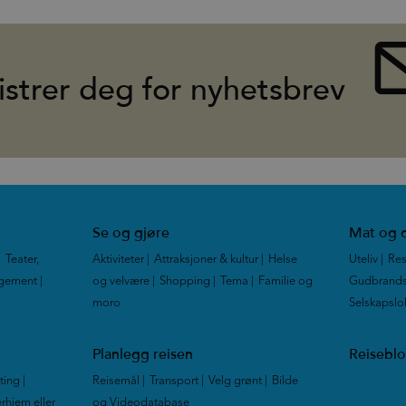
istrer deg for nyhetsbrev
Se og gjøre
Mat og d
|
Teater,
Aktiviteter
|
Attraksjoner & kultur
|
Helse
Uteliv
|
Res
ngement
|
og velvære
|
Shopping
|
Tema
|
Familie og
Gudbrands
moro
|
Selskapslo
Planlegg reisen
Reisebl
tting
|
Reisemål
|
Transport
|
Velg grønt
|
Bilde
rhjem eller
og Videodatabase
|