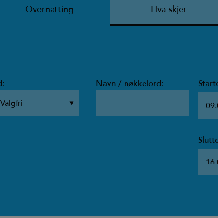
Overnatting
Hva skjer
d:
Navn / nøkkelord:
Start
Slutt