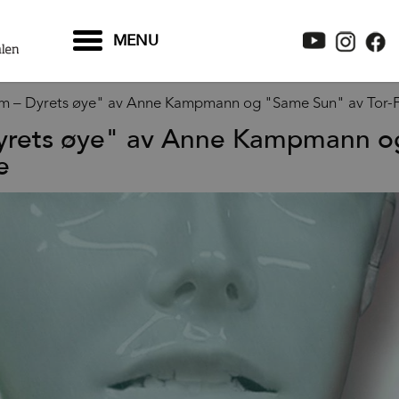
MENU
røm – Dyrets øye" av Anne Kampmann og "Same Sun" av Tor-F
 Dyrets øye" av Anne Kampmann 
e