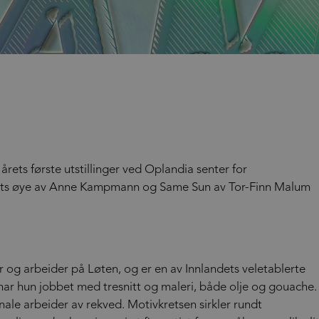
rets første utstillinger ved Oplandia senter for
yrets øye av Anne Kampmann og Same Sun av Tor-Finn Malum
g arbeider på Løten, og er en av Innlandets veletablerte
 har hun jobbet med tresnitt og maleri, både olje og gouache.
ale arbeider av rekved. Motivkretsen sirkler rundt