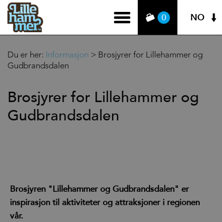
NO
0
Du er her:
Informasjon
>
Brosjyrer for Lillehammer og
Gudbrandsdalen
Brosjyrer for Lillehammer og
Gudbrandsdalen
Brosjyren "Lillehammer og Gudbrandsdalen" er
inspirasjon til aktiviteter og attraksjoner i regionen
vår.