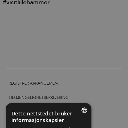
#visitlillehammer
REGISTRER ARRANGEMENT
TILGJENGELIGHETSERKLÆRING
PERSONVERN & COOKIES
Dette nettstedet bruker
informasjonskapsler
ENGLISH
SITE MAP