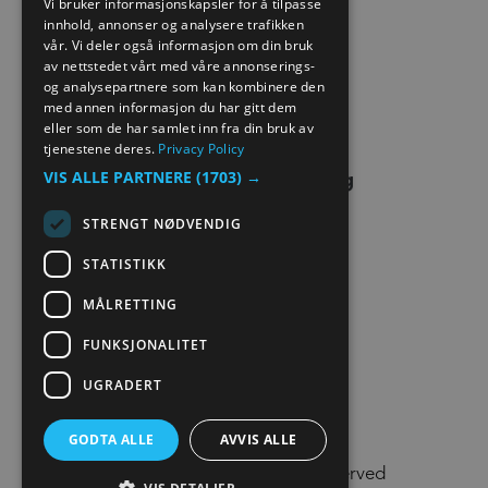
Vi bruker informasjonskapsler for å tilpasse
innhold, annonser og analysere trafikken
NORWEGIAN
vår. Vi deler også informasjon om din bruk
EXTRANET
GERMAN
av nettstedet vårt med våre annonserings-
og analysepartnere som kan kombinere den
KONTAKT OSS
med annen informasjon du har gitt dem
eller som de har samlet inn fra din bruk av
tjenestene deres.
Privacy Policy
VIS ALLE PARTNERE
(1703) →
STRENGT NØDVENDIG
STATISTIKK
MÅLRETTING
FUNKSJONALITET
UGRADERT
GODTA ALLE
AVVIS ALLE
© Visit Lillehammer 2026. All Rights Reserved