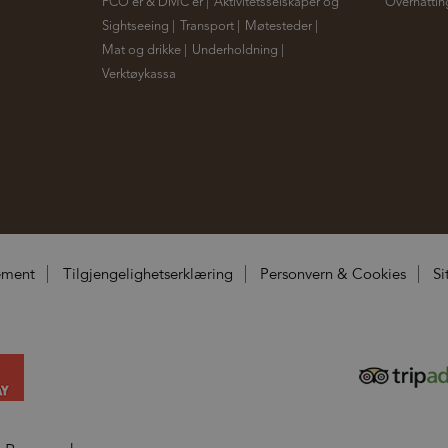
PCO´er & DMC´er
|
Aktivitetsselskaper og
Overnattin
Sightseeing
|
Transport
|
Møtesteder
|
Mat og drikke
|
Underholdning
|
Verktøykassa
|
gement
Tilgjengelighetserklæring
Personvern & Cookies
Si