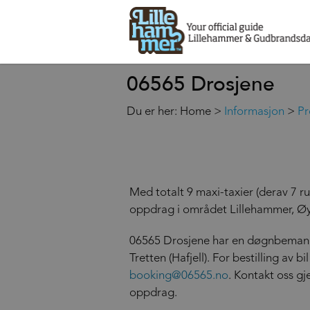
06565 Drosjene
Du er her:
Home
>
Informasjon
>
Pr
Med totalt 9 maxi-taxier (derav 7 rul
oppdrag i området Lillehammer, Øy
06565 Drosjene har en døgnbemannet
Tretten (Hafjell). For bestilling av b
booking@06565.no
. Kontakt oss gj
oppdrag.