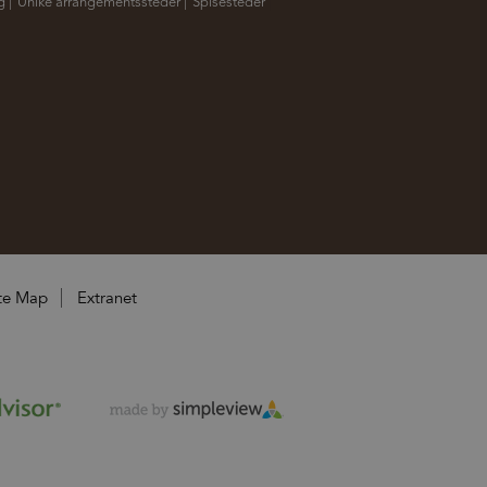
g
|
Unike arrangementssteder
|
Spisesteder
|
te Map
Extranet