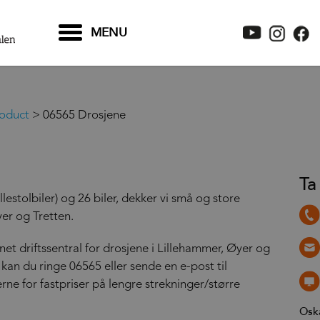
MENU
oduct
>
06565 Drosjene
Ta
lestolbiler) og 26 biler, dekker vi små og store
er og Tretten.
 driftssentral for drosjene i Lillehammer, Øyer og
il kan du ringe 06565 eller sende en e-post til
erne for fastpriser på lengre strekninger/større
Osk