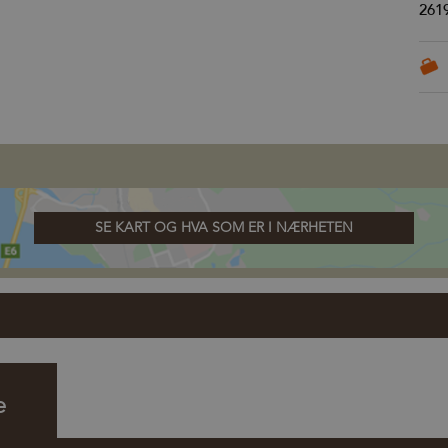
261
SE KART OG HVA SOM ER I NÆRHETEN
e