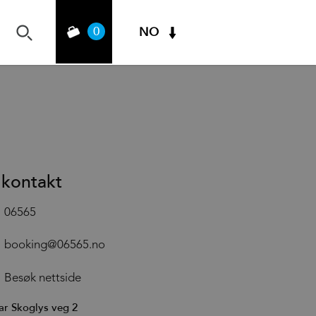
0
NO
 kontakt
06565
booking@06565.no
Besøk nettside
ar Skoglys veg 2