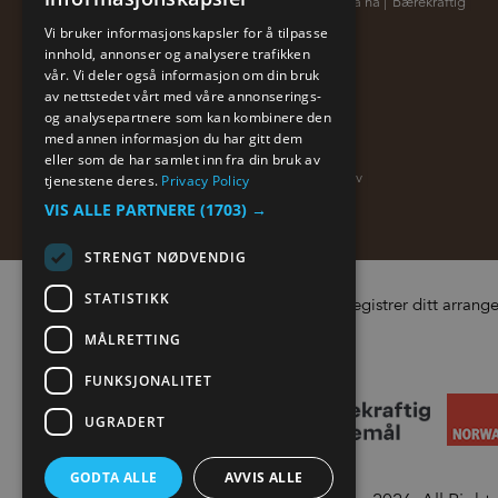
10 gode grunner
|
Lett å nå
|
Bærekraftig
|
ENGLISH
Vi bruker informasjonskapsler for å tilpasse
innhold, annonser og analysere trafikken
NORWEGIAN
vår. Vi deler også informasjon om din bruk
GERMAN
av nettstedet vårt med våre annonserings-
og analysepartnere som kan kombinere den
med annen informasjon du har gitt dem
Om oss
eller som de har samlet inn fra din bruk av
Meld deg på nyhetsbrev
|
tjenestene deres.
Privacy Policy
VIS ALLE PARTNERE
(1703) →
STRENGT NØDVENDIG
STATISTIKK
Registrer ditt arran
MÅLRETTING
FUNKSJONALITET
UGRADERT
GODTA ALLE
AVVIS ALLE