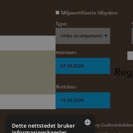
Miljøsertifiserte tilbydere
Miljøsertifiserte tilbydere
Miljøsertifiserte tilbydere
Miljøsertifiserte tilbydere
Type:
Type:
Type:
Type:
Startdato
Reg
Sluttdato
Dette nettstedet bruker
Hvorfor Lillehammer og Gudbrandsdalen
informasjonskapsler