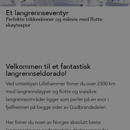
Et langrennseventyr
Perfekte trikkeskinner og milevis med flotte
skøytespor
Velkommen til et fantastisk
langrennseldorado!
Ved vinterbyen Lillehammer finner du over 2300 km
med langrennsløyper og flotte og snøsikre
langrennsområder ligger som perler på en snor i
fjellheimen på begge sider av Gudbrandsdalen.
Her finner du noen av Norges absolutt beste