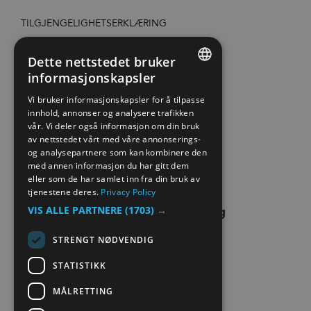
TILGJENGELIGHETSERKLÆRING
PERSONVERN & COOKIES
Dette nettstedet bruker
informasjonskapsler
ENGLISH
SITE MAP
Vi bruker informasjonskapsler for å tilpasse
innhold, annonser og analysere trafikken
NORWEGIAN
vår. Vi deler også informasjon om din bruk
EXTRANET
GERMAN
av nettstedet vårt med våre annonserings-
og analysepartnere som kan kombinere den
KONTAKT OSS
med annen informasjon du har gitt dem
eller som de har samlet inn fra din bruk av
tjenestene deres.
Privacy Policy
VIS ALLE PARTNERE
(1703) →
STRENGT NØDVENDIG
STATISTIKK
MÅLRETTING