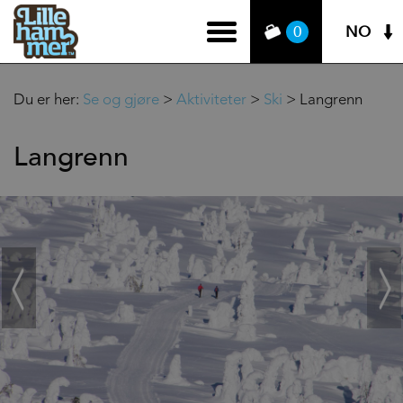
NO
0
Du er her:
Se og gjøre
>
Aktiviteter
>
Ski
>
Langrenn
Langrenn