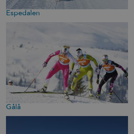
Espedalen
Gålå