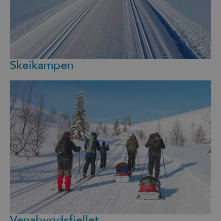
Skeikampen
Venabygdsfjellet