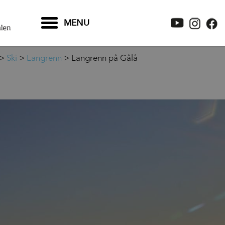
MENU
>
Ski
>
Langrenn
>
Langrenn på Gålå