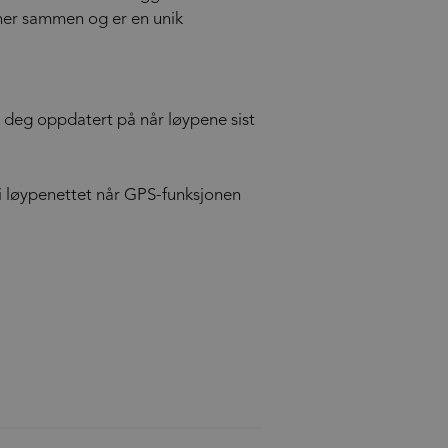
oner sammen og er en unik
de deg oppdatert på når løypene sist
g i løypenettet når GPS-funksjonen