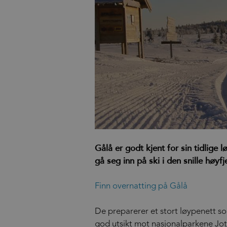
Gålå er godt kjent for sin tidlige
gå seg inn på ski i den snille høyf
Finn overnatting på Gålå
De preparerer et stort løypenett som
god utsikt mot nasjonalparkene Jot