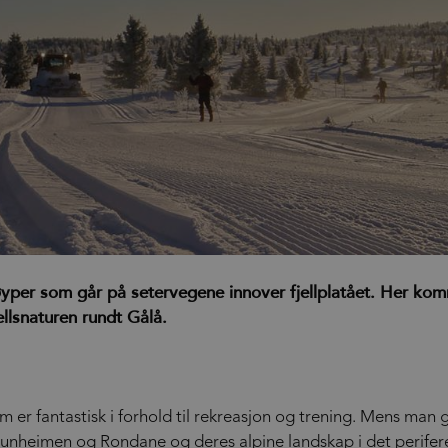
 løyper som går på setervegene innover fjellplatået. Her k
jellsnaturen rundt Gålå.
 er fantastisk i forhold til rekreasjon og trening. Mens man g
unheimen og Rondane og deres alpine landskap i det perifer