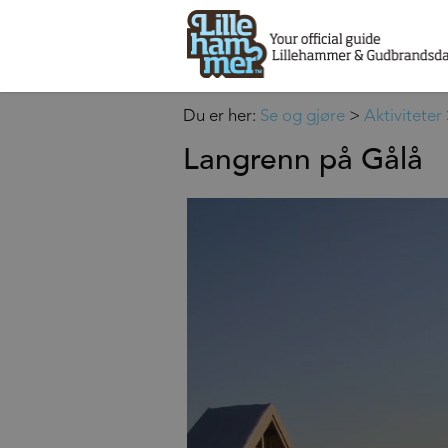
Du er her:
Se og gjøre
>
Aktiviteter
Langrenn på Gålå