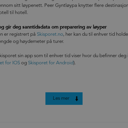
nnom sitt løypenett. Peer Gyntløypa knytter flere destinasj
ell til hotell.
 og gir deg sanntidsdata om preparering av løyper
n er registrert på
Skisporet.no
, her kan du til enhver tid hol
lengde og høydemeter på turer.
Skisporet sin app som til enhver tid viser hvor du befinner de
et for IOS
og
Skisporet for Android
).
Les mer