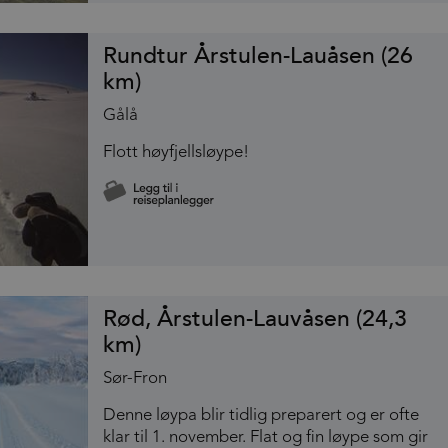
Rundtur Årstulen-Lauåsen (26
km)
Gålå
Flott høyfjellsløype!
Rød, Årstulen-Lauvåsen (24,3
km)
Sør-Fron
Denne løypa blir tidlig preparert og er ofte
klar til 1. november. Flat og fin løype som gir