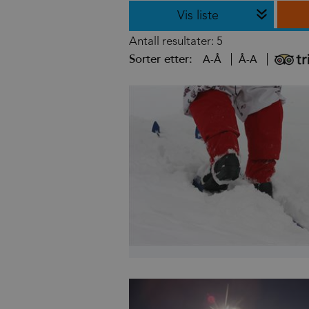
Vis liste
Antall resultater:
5
Sorter etter:
A-Å
Å-A