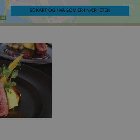
SE KART OG HVA SOM ER I NÆRHETEN