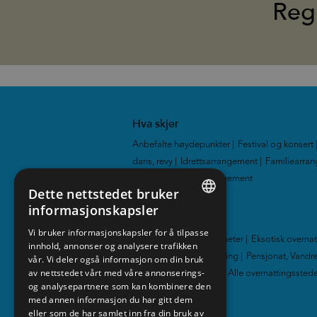
Reg
Hva skjer
Anbefalte høydepunkter
|
Festival og konsert
dans, revy
|
Idrettsarrangement
|
Familiearra
Utstillinger
|
Alle arrangement
|
Dette nettstedet bruker
informasjonskapsler
Overnatting
ENGLISH
Vi bruker informasjonskapsler for å tilpasse
Hotell
|
Hytter og leiligheter
|
Eksotisk overna
innhold, annonser og analysere trafikken
NORWEGIAN
Familievennlig overnatting
|
Pensjonat, Vandre
vår. Vi deler også informasjon om din bruk
GERMAN
av nettstedet vårt med våre annonserings-
Gårdsferie
|
Camping
|
Alle overnattingssted
og analysepartnere som kan kombinere den
med annen informasjon du har gitt dem
Media
eller som de har samlet inn fra din bruk av