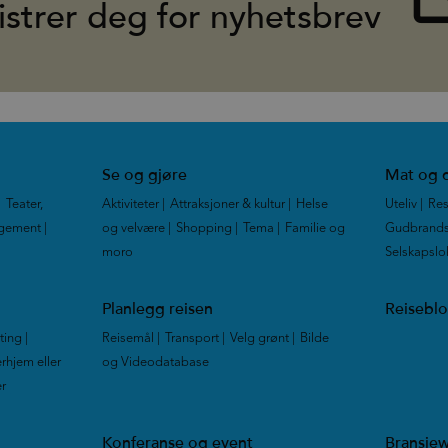
istrer deg for nyhetsbrev
Se og gjøre
Mat og d
|
Teater,
Aktiviteter
|
Attraksjoner & kultur
|
Helse
Uteliv
|
Res
ngement
|
og velvære
|
Shopping
|
Tema
|
Familie og
Gudbrands
moro
|
Selskapslo
Planlegg reisen
Reisebl
tting
|
Reisemål
|
Transport
|
Velg grønt
|
Bilde
rhjem eller
og Videodatabase
|
er
|
Konferanse og event
Bransje