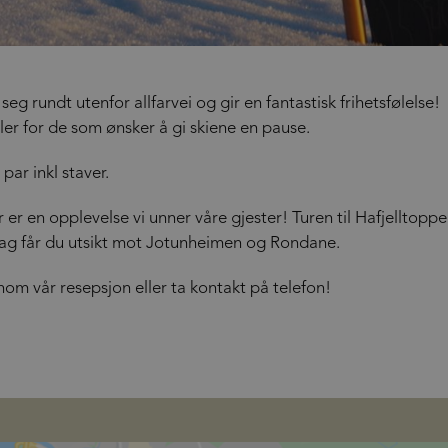
 seg rundt utenfor allfarvei og gir en fantastisk frihetsfølelse!
ller for de som ønsker å gi skiene en pause.
r par inkl staver.
r er en opplevelse vi unner våre gjester! Turen til Hafjelltopp
sdag får du utsikt mot Jotunheimen og Rondane.
nnom vår resepsjon eller ta kontakt på telefon!