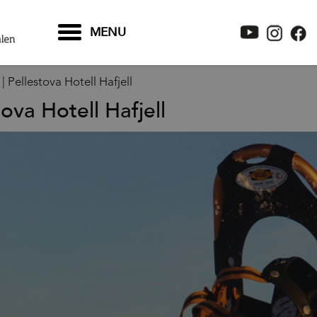
MENU
| Pellestova Hotell Hafjell
tova Hotell Hafjell