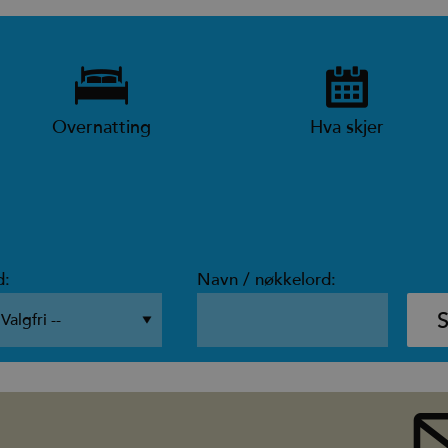
Overnatting
Hva skjer
d:
Navn / nøkkelord: