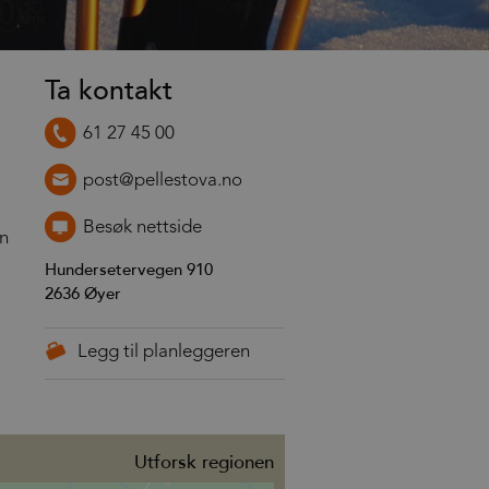
Ta kontakt
61 27 45 00
post@pellestova.no
Besøk nettside
en
Hundersetervegen 910
2636
Øyer
Utforsk regionen