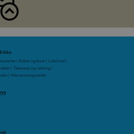
rikke
tauranter
|
Kafeer og kroer
|
Lokal mat i
dalen
|
Takeaway og catering
|
kaler
|
Alle serveringssteder
|
ogg
web