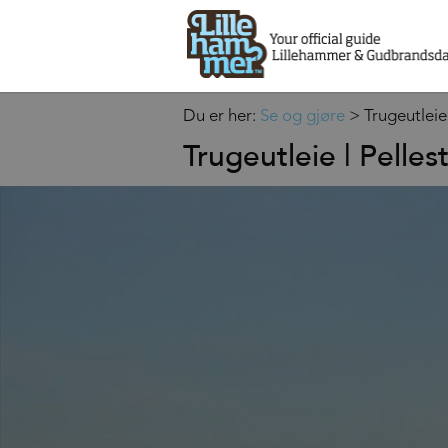
Du er her:
Se og gjøre
>
Trugeutleie 
Trugeutleie | Pelles