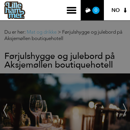
NO
0
Du er her:
Mat og drikke
>
Førjulshygge og julebord på
Aksjemøllen boutiquehotell
Førjulshygge og julebord på
Aksjemøllen boutiquehotell
‹
Next
Prev
›