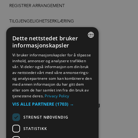
REGISTRER ARRANGEMENT
TILGJENGELIGHETSERKLÆRING
PERSONVERN & COOKIES
Dette nettstedet bruker
informasjonskapsler
ENGLISH
SITE MAP
Vi bruker informasjonskapsler for å tilpasse
innhold, annonser og analysere trafikken
NORWEGIAN
vår. Vi deler også informasjon om din bruk
EXTRANET
GERMAN
av nettstedet vårt med våre annonserings-
og analysepartnere som kan kombinere den
KONTAKT OSS
med annen informasjon du har gitt dem
eller som de har samlet inn fra din bruk av
tjenestene deres.
Privacy Policy
VIS ALLE PARTNERE
(1703) →
STRENGT NØDVENDIG
STATISTIKK