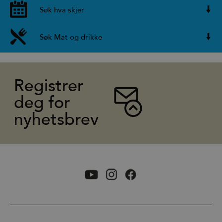
Søk hva skjer
Søk Mat og drikke
Registrer
deg for
nyhetsbrev